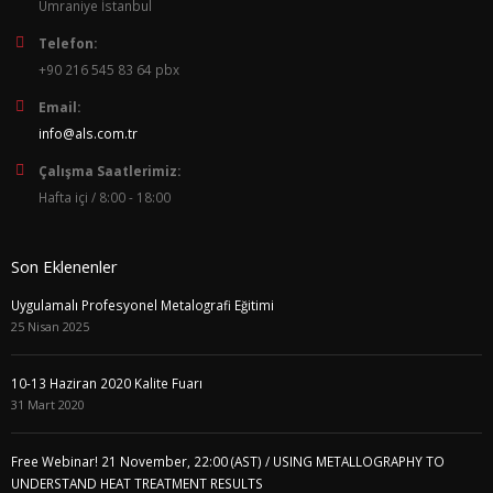
Ümraniye İstanbul
Telefon:
+90 216 545 83 64 pbx
Email:
info@als.com.tr
Çalışma Saatlerimiz:
Hafta içi / 8:00 - 18:00
Son Eklenenler
Uygulamalı Profesyonel Metalografi Eğitimi
25 Nisan 2025
10-13 Haziran 2020 Kalite Fuarı
31 Mart 2020
Free Webinar! 21 November, 22:00 (AST) / USING METALLOGRAPHY TO
UNDERSTAND HEAT TREATMENT RESULTS