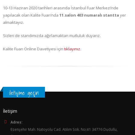
10-13 Haziran 2020 tarihleri arasında İstanbul Fuar Merkezi’nde
yapılacak olan Kalite Fuarı’nda
11.salon 403 numaralı stantta
yer
almaktayız.
Sizleri de standımızda ağırlamaktan mutluluk duyarız.
Kalite Fuarı Online Davetiyesi için
tıklayınız
.
iletişime geçin
İletişim
Adres:
Esenşehir Mah. Natoyolu Cad. Atılım Sok. No:41 34776 Dudullu,