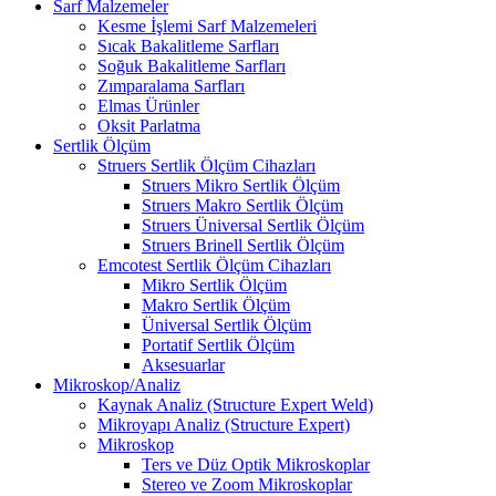
Sarf Malzemeler
Kesme İşlemi Sarf Malzemeleri
Sıcak Bakalitleme Sarfları
Soğuk Bakalitleme Sarfları
Zımparalama Sarfları
Elmas Ürünler
Oksit Parlatma
Sertlik Ölçüm
Struers Sertlik Ölçüm Cihazları
Struers Mikro Sertlik Ölçüm
Struers Makro Sertlik Ölçüm
Struers Üniversal Sertlik Ölçüm
Struers Brinell Sertlik Ölçüm
Emcotest Sertlik Ölçüm Cihazları
Mikro Sertlik Ölçüm
Makro Sertlik Ölçüm
Üniversal Sertlik Ölçüm
Portatif Sertlik Ölçüm
Aksesuarlar
Mikroskop/Analiz
Kaynak Analiz (Structure Expert Weld)
Mikroyapı Analiz (Structure Expert)
Mikroskop
Ters ve Düz Optik Mikroskoplar
Stereo ve Zoom Mikroskoplar