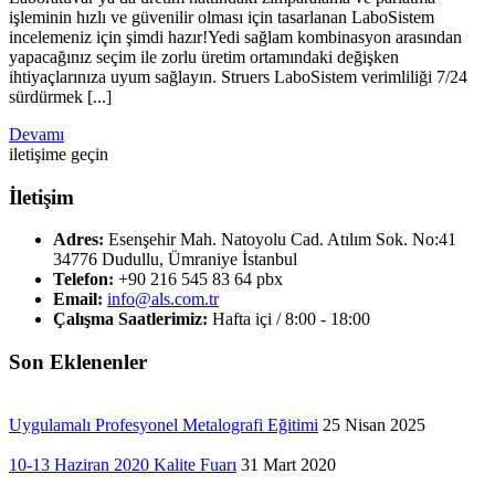
işleminin hızlı ve güvenilir olması için tasarlanan LaboSistem
incelemeniz için şimdi hazır!Yedi sağlam kombinasyon arasından
yapacağınız seçim ile zorlu üretim ortamındaki değişken
ihtiyaçlarınıza uyum sağlayın. Struers LaboSistem verimliliği 7/24
sürdürmek [...]
Devamı
iletişime geçin
İletişim
Adres:
Esenşehir Mah. Natoyolu Cad. Atılım Sok. No:41
34776 Dudullu, Ümraniye İstanbul
Telefon:
+90 216 545 83 64 pbx
Email:
info@als.com.tr
Çalışma Saatlerimiz:
Hafta içi / 8:00 - 18:00
Son Eklenenler
Uygulamalı Profesyonel Metalografi Eğitimi
25 Nisan 2025
10-13 Haziran 2020 Kalite Fuarı
31 Mart 2020