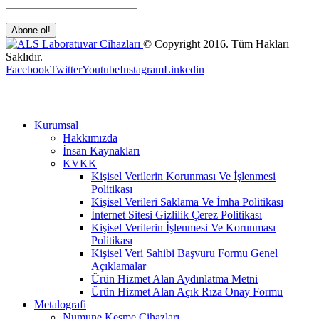
© Copyright 2016. Tüm Hakları
Saklıdır.
Facebook
Twitter
Youtube
Instagram
Linkedin
Kurumsal
Hakkımızda
İnsan Kaynakları
KVKK
Kişisel Verilerin Korunması Ve İşlenmesi
Politikası
Kişisel Verileri Saklama Ve İmha Politikası
İnternet Sitesi Gizlilik Çerez Politikası
Kişisel Verilerin İşlenmesi Ve Korunması
Politikası
Kişisel Veri Sahibi Başvuru Formu Genel
Açıklamalar
Ürün Hizmet Alan Aydınlatma Metni
Ürün Hizmet Alan Açık Rıza Onay Formu
Metalografi
Numune Kesme Cihazları