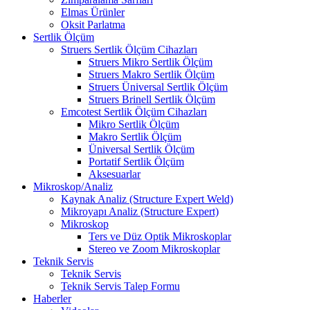
Elmas Ürünler
Oksit Parlatma
Sertlik Ölçüm
Struers Sertlik Ölçüm Cihazları
Struers Mikro Sertlik Ölçüm
Struers Makro Sertlik Ölçüm
Struers Üniversal Sertlik Ölçüm
Struers Brinell Sertlik Ölçüm
Emcotest Sertlik Ölçüm Cihazları
Mikro Sertlik Ölçüm
Makro Sertlik Ölçüm
Üniversal Sertlik Ölçüm
Portatif Sertlik Ölçüm
Aksesuarlar
Mikroskop/Analiz
Kaynak Analiz (Structure Expert Weld)
Mikroyapı Analiz (Structure Expert)
Mikroskop
Ters ve Düz Optik Mikroskoplar
Stereo ve Zoom Mikroskoplar
Teknik Servis
Teknik Servis
Teknik Servis Talep Formu
Haberler