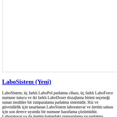
LaboSistem (Yeni)
LaboSistem, üç farklı LaboPol parlatma cihazı, üç farklı LaboForce
numune tutucu ve iki farklı LaboDoser dozajlama birimi seçeneği
sunan modüler bir zımparalama parlatma sistemidir. Hız ve
güvenilirlik için tasarlanan LaboSistem laboratuvar ve üretim sahası
için son derece uyumlu bir numune hazırlama çözümüdür.
Laboratuvar ya da üretim hattındaki zımparalama ve parlatma