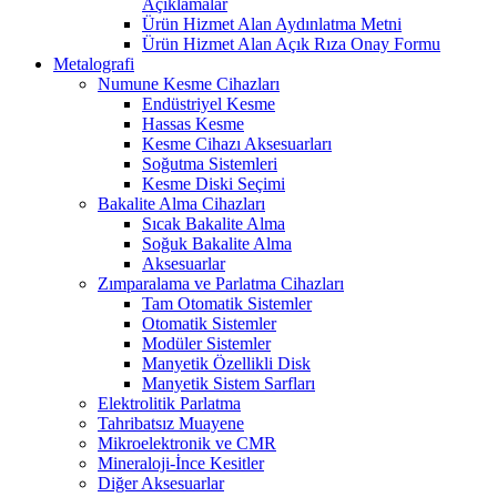
Açıklamalar
Ürün Hizmet Alan Aydınlatma Metni
Ürün Hizmet Alan Açık Rıza Onay Formu
Metalografi
Numune Kesme Cihazları
Endüstriyel Kesme
Hassas Kesme
Kesme Cihazı Aksesuarları
Soğutma Sistemleri
Kesme Diski Seçimi
Bakalite Alma Cihazları
Sıcak Bakalite Alma
Soğuk Bakalite Alma
Aksesuarlar
Zımparalama ve Parlatma Cihazları
Tam Otomatik Sistemler
Otomatik Sistemler
Modüler Sistemler
Manyetik Özellikli Disk
Manyetik Sistem Sarfları
Elektrolitik Parlatma
Tahribatsız Muayene
Mikroelektronik ve CMR
Mineraloji-İnce Kesitler
Diğer Aksesuarlar