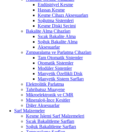
Endüstriyel Kesme
Hassas Kesme
Kesme Cihazı Aksesuarları
Soğutma Sistemleri
Kesme Diski Seçimi
Bakalite Alma Cihazları
Sıcak Bakalite Alma
Soğuk Bakalite Alma
Aksesuarlar
Zımparalama ve Parlatma Cihazları
Tam Otomatik Sistemler
Otomatik Sistemler
Modüler Sistemler
Manyetik Özellikli Disk
Manyetik Sistem Sarfları
Elektrolitik Parlatma
Tahribatsız Muayene
Mikroelektronik ve CMR
Mineraloji-İnce Kesitler
Diğer Aksesuarlar
Sarf Malzemeler
Kesme İşlemi Sarf Malzemeleri
Sıcak Bakalitleme Sarfları
Soğuk Bakalitleme Sarfları
Zımparalama Sarfları