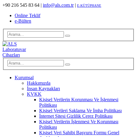
+90 216 545 83 64
|
info@als.com.tr
|
E-KÜTÜPHANE
Online Teklif
e-Bülten
Kurumsal
Hakkımızda
İnsan Kaynakları
KVKK
Kişisel Verilerin Korunması Ve İşlenmesi
Politikası
Kişisel Verileri Saklama Ve İmha Politikası
İnternet Sitesi Gizlilik Çerez Politikası
Kişisel Verilerin İşlenmesi Ve Korunması
Politikası
Kişisel Veri Sahibi Başvuru Formu Genel