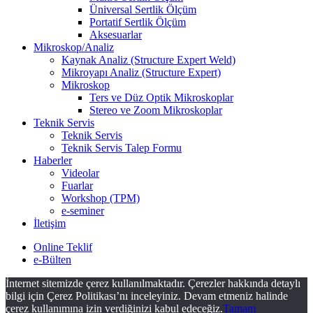
Üniversal Sertlik Ölçüm
Portatif Sertlik Ölçüm
Aksesuarlar
Mikroskop/Analiz
Kaynak Analiz (Structure Expert Weld)
Mikroyapı Analiz (Structure Expert)
Mikroskop
Ters ve Düz Optik Mikroskoplar
Stereo ve Zoom Mikroskoplar
Teknik Servis
Teknik Servis
Teknik Servis Talep Formu
Haberler
Videolar
Fuarlar
Workshop (TPM)
e-seminer
İletişim
Online Teklif
e-Bülten
İnternet sitemizde çerez kullanılmaktadır. Çerezler hakkında detaylı
bilgi için Çerez Politikası’nı inceleyiniz. Devam etmeniz halinde
çerez kullanımına izin verdiğinizi kabul edeceğiz.
Tamam