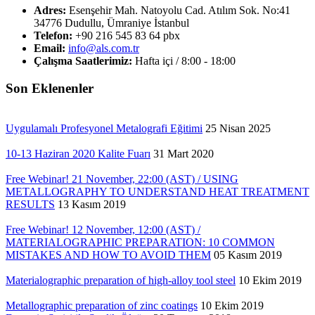
Adres:
Esenşehir Mah. Natoyolu Cad. Atılım Sok. No:41
34776 Dudullu, Ümraniye İstanbul
Telefon:
+90 216 545 83 64 pbx
Email:
info@als.com.tr
Çalışma Saatlerimiz:
Hafta içi / 8:00 - 18:00
Son Eklenenler
Uygulamalı Profesyonel Metalografi Eğitimi
25 Nisan 2025
10-13 Haziran 2020 Kalite Fuarı
31 Mart 2020
Free Webinar! 21 November, 22:00 (AST) / USING
METALLOGRAPHY TO UNDERSTAND HEAT TREATMENT
RESULTS
13 Kasım 2019
Free Webinar! 12 November, 12:00 (AST) /
MATERIALOGRAPHIC PREPARATION: 10 COMMON
MISTAKES AND HOW TO AVOID THEM
05 Kasım 2019
Materialographic preparation of high-alloy tool steel
10 Ekim 2019
Metallographic preparation of zinc coatings
10 Ekim 2019