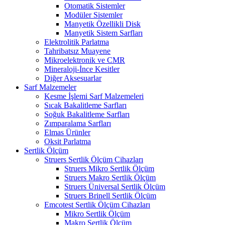
Otomatik Sistemler
Modüler Sistemler
Manyetik Özellikli Disk
Manyetik Sistem Sarfları
Elektrolitik Parlatma
Tahribatsız Muayene
Mikroelektronik ve CMR
Mineraloji-İnce Kesitler
Diğer Aksesuarlar
Sarf Malzemeler
Kesme İşlemi Sarf Malzemeleri
Sıcak Bakalitleme Sarfları
Soğuk Bakalitleme Sarfları
Zımparalama Sarfları
Elmas Ürünler
Oksit Parlatma
Sertlik Ölçüm
Struers Sertlik Ölçüm Cihazları
Struers Mikro Sertlik Ölçüm
Struers Makro Sertlik Ölçüm
Struers Üniversal Sertlik Ölçüm
Struers Brinell Sertlik Ölçüm
Emcotest Sertlik Ölçüm Cihazları
Mikro Sertlik Ölçüm
Makro Sertlik Ölçüm