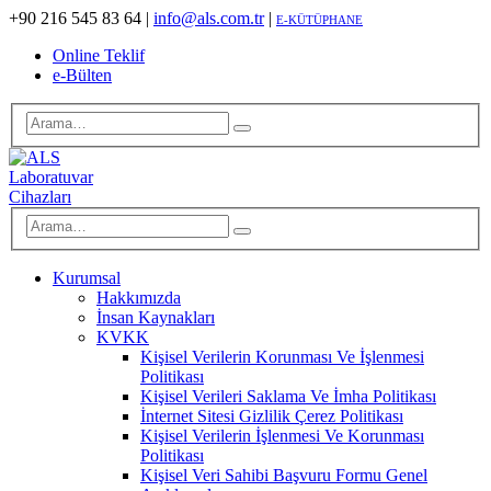
+90 216 545 83 64
|
info@als.com.tr
|
E-KÜTÜPHANE
Online Teklif
e-Bülten
Kurumsal
Hakkımızda
İnsan Kaynakları
KVKK
Kişisel Verilerin Korunması Ve İşlenmesi
Politikası
Kişisel Verileri Saklama Ve İmha Politikası
İnternet Sitesi Gizlilik Çerez Politikası
Kişisel Verilerin İşlenmesi Ve Korunması
Politikası
Kişisel Veri Sahibi Başvuru Formu Genel