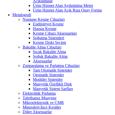
Açıklamalar
Ürün Hizmet Alan Aydınlatma Metni
Ürün Hizmet Alan Açık Rıza Onay Formu
Metalografi
Numune Kesme Cihazları
Endüstriyel Kesme
Hassas Kesme
Kesme Cihazı Aksesuarları
Soğutma Sistemleri
Kesme Diski Seçimi
Bakalite Alma Cihazları
Sıcak Bakalite Alma
Soğuk Bakalite Alma
Aksesuarlar
Zımparalama ve Parlatma Cihazları
Tam Otomatik Sistemler
Otomatik Sistemler
Modüler Sistemler
Manyetik Özellikli Disk
Manyetik Sistem Sarfları
Elektrolitik Parlatma
Tahribatsız Muayene
Mikroelektronik ve CMR
Mineraloji-İnce Kesitler
Diğer Aksesuarlar