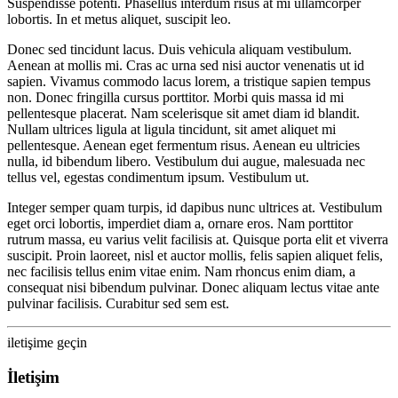
Suspendisse potenti. Phasellus interdum risus at mi ullamcorper
lobortis. In et metus aliquet, suscipit leo.
Donec sed tincidunt lacus. Duis vehicula aliquam vestibulum.
Aenean at mollis mi. Cras ac urna sed nisi auctor venenatis ut id
sapien. Vivamus commodo lacus lorem, a tristique sapien tempus
non. Donec fringilla cursus porttitor. Morbi quis massa id mi
pellentesque placerat. Nam scelerisque sit amet diam id blandit.
Nullam ultrices ligula at ligula tincidunt, sit amet aliquet mi
pellentesque. Aenean eget fermentum risus. Aenean eu ultricies
nulla, id bibendum libero. Vestibulum dui augue, malesuada nec
tellus vel, egestas condimentum ipsum. Vestibulum ut.
Integer semper quam turpis, id dapibus nunc ultrices at. Vestibulum
eget orci lobortis, imperdiet diam a, ornare eros. Nam porttitor
rutrum massa, eu varius velit facilisis at. Quisque porta elit et viverra
suscipit. Proin laoreet, nisl et auctor mollis, felis sapien aliquet felis,
nec facilisis tellus enim vitae enim. Nam rhoncus enim diam, a
consequat nisi bibendum pulvinar. Donec aliquam lectus vitae ante
pulvinar facilisis. Curabitur sed sem est.
iletişime geçin
İletişim