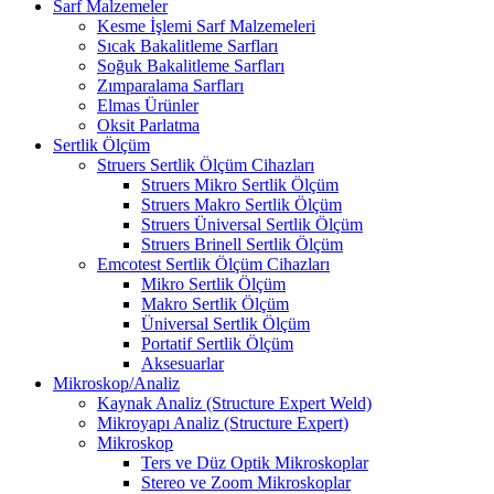
Sarf Malzemeler
Kesme İşlemi Sarf Malzemeleri
Sıcak Bakalitleme Sarfları
Soğuk Bakalitleme Sarfları
Zımparalama Sarfları
Elmas Ürünler
Oksit Parlatma
Sertlik Ölçüm
Struers Sertlik Ölçüm Cihazları
Struers Mikro Sertlik Ölçüm
Struers Makro Sertlik Ölçüm
Struers Üniversal Sertlik Ölçüm
Struers Brinell Sertlik Ölçüm
Emcotest Sertlik Ölçüm Cihazları
Mikro Sertlik Ölçüm
Makro Sertlik Ölçüm
Üniversal Sertlik Ölçüm
Portatif Sertlik Ölçüm
Aksesuarlar
Mikroskop/Analiz
Kaynak Analiz (Structure Expert Weld)
Mikroyapı Analiz (Structure Expert)
Mikroskop
Ters ve Düz Optik Mikroskoplar
Stereo ve Zoom Mikroskoplar