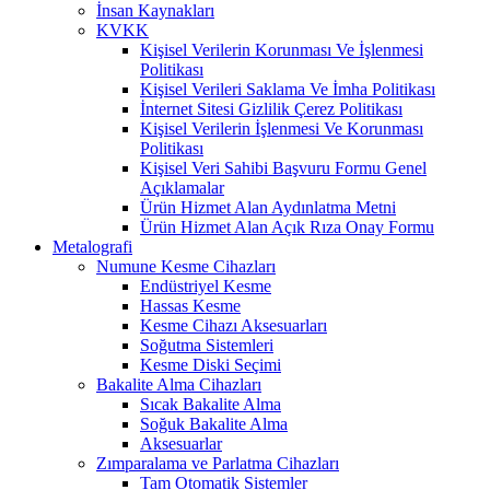
İnsan Kaynakları
KVKK
Kişisel Verilerin Korunması Ve İşlenmesi
Politikası
Kişisel Verileri Saklama Ve İmha Politikası
İnternet Sitesi Gizlilik Çerez Politikası
Kişisel Verilerin İşlenmesi Ve Korunması
Politikası
Kişisel Veri Sahibi Başvuru Formu Genel
Açıklamalar
Ürün Hizmet Alan Aydınlatma Metni
Ürün Hizmet Alan Açık Rıza Onay Formu
Metalografi
Numune Kesme Cihazları
Endüstriyel Kesme
Hassas Kesme
Kesme Cihazı Aksesuarları
Soğutma Sistemleri
Kesme Diski Seçimi
Bakalite Alma Cihazları
Sıcak Bakalite Alma
Soğuk Bakalite Alma
Aksesuarlar
Zımparalama ve Parlatma Cihazları
Tam Otomatik Sistemler