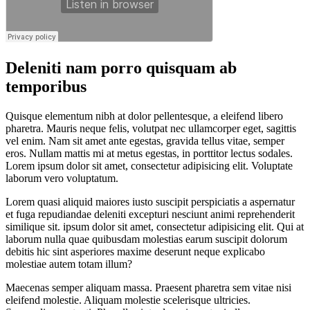
Deleniti nam porro quisquam ab
temporibus
Quisque elementum nibh at dolor pellentesque, a eleifend libero
pharetra. Mauris neque felis, volutpat nec ullamcorper eget, sagittis
vel enim. Nam sit amet ante egestas, gravida tellus vitae, semper
eros. Nullam mattis mi at metus egestas, in porttitor lectus sodales.
Lorem ipsum dolor sit amet, consectetur adipisicing elit. Voluptate
laborum vero voluptatum.
Lorem quasi aliquid maiores iusto suscipit perspiciatis a aspernatur
et fuga repudiandae deleniti excepturi nesciunt animi reprehenderit
similique sit. ipsum dolor sit amet, consectetur adipisicing elit. Qui at
laborum nulla quae quibusdam molestias earum suscipit dolorum
debitis hic sint asperiores maxime deserunt neque explicabo
molestiae autem totam illum?
Maecenas semper aliquam massa. Praesent pharetra sem vitae nisi
eleifend molestie. Aliquam molestie scelerisque ultricies.