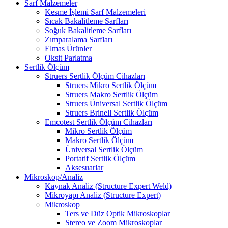
Sarf Malzemeler
Kesme İşlemi Sarf Malzemeleri
Sıcak Bakalitleme Sarfları
Soğuk Bakalitleme Sarfları
Zımparalama Sarfları
Elmas Ürünler
Oksit Parlatma
Sertlik Ölçüm
Struers Sertlik Ölçüm Cihazları
Struers Mikro Sertlik Ölçüm
Struers Makro Sertlik Ölçüm
Struers Üniversal Sertlik Ölçüm
Struers Brinell Sertlik Ölçüm
Emcotest Sertlik Ölçüm Cihazları
Mikro Sertlik Ölçüm
Makro Sertlik Ölçüm
Üniversal Sertlik Ölçüm
Portatif Sertlik Ölçüm
Aksesuarlar
Mikroskop/Analiz
Kaynak Analiz (Structure Expert Weld)
Mikroyapı Analiz (Structure Expert)
Mikroskop
Ters ve Düz Optik Mikroskoplar
Stereo ve Zoom Mikroskoplar