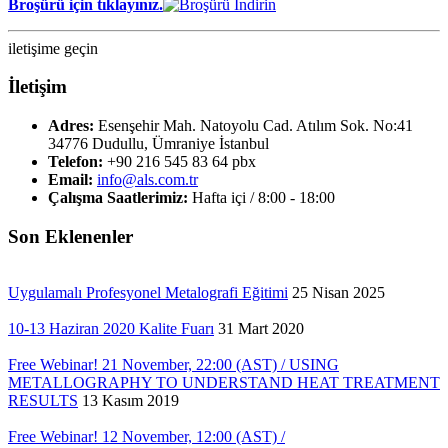
Broşürü için tıklayınız.
iletişime geçin
İletişim
Adres:
Esenşehir Mah. Natoyolu Cad. Atılım Sok. No:41
34776 Dudullu, Ümraniye İstanbul
Telefon:
+90 216 545 83 64 pbx
Email:
info@als.com.tr
Çalışma Saatlerimiz:
Hafta içi / 8:00 - 18:00
Son Eklenenler
Uygulamalı Profesyonel Metalografi Eğitimi
25 Nisan 2025
10-13 Haziran 2020 Kalite Fuarı
31 Mart 2020
Free Webinar! 21 November, 22:00 (AST) / USING
METALLOGRAPHY TO UNDERSTAND HEAT TREATMENT
RESULTS
13 Kasım 2019
Free Webinar! 12 November, 12:00 (AST) /