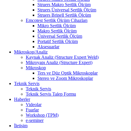
Struers Makro Sertlik Ölçüm
Struers Üniversal Sertlik Ölçüm
Struers Brinell Sertlik Ölçüm
Emcotest Sertlik Ölçüm Cihazları
Mikro Sertlik Ölçüm
Makro Sertlik Ölçüm
Üniversal Sertlik Ölçüm
Portatif Sertlik Ölçüm
Aksesuarlar
Mikroskop/Analiz
Kaynak Analiz (Structure Expert Weld)
Mikroyapı Analiz (Structure Expert)
Mikroskop
Ters ve Düz Optik Mikroskoplar
Stereo ve Zoom Mikroskoplar
Teknik Servis
Teknik Servis
Teknik Servis Talep Formu
Haberler
Videolar
Fuarlar
Workshop (TPM)
e-seminer
İletişim