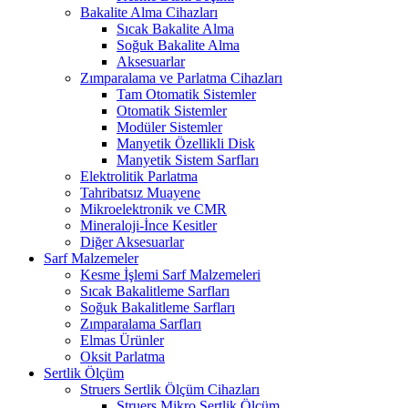
Bakalite Alma Cihazları
Sıcak Bakalite Alma
Soğuk Bakalite Alma
Aksesuarlar
Zımparalama ve Parlatma Cihazları
Tam Otomatik Sistemler
Otomatik Sistemler
Modüler Sistemler
Manyetik Özellikli Disk
Manyetik Sistem Sarfları
Elektrolitik Parlatma
Tahribatsız Muayene
Mikroelektronik ve CMR
Mineraloji-İnce Kesitler
Diğer Aksesuarlar
Sarf Malzemeler
Kesme İşlemi Sarf Malzemeleri
Sıcak Bakalitleme Sarfları
Soğuk Bakalitleme Sarfları
Zımparalama Sarfları
Elmas Ürünler
Oksit Parlatma
Sertlik Ölçüm
Struers Sertlik Ölçüm Cihazları
Struers Mikro Sertlik Ölçüm