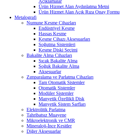
Açıklamalar
Ürün Hizmet Alan Aydınlatma Metni
Ürün Hizmet Alan Açık Rıza Onay Formu
Metalografi
Numune Kesme Cihazları
Endüstriyel Kesme
Hassas Kesme
Kesme Cihazı Aksesuarları
Soğutma Sistemleri
Kesme Diski Seçimi
Bakalite Alma Cihazları
Sıcak Bakalite Alma
Soğuk Bakalite Alma
Aksesuarlar
Zımparalama ve Parlatma Cihazları
Tam Otomatik Sistemler
Otomatik Sistemler
Modüler Sistemler
Manyetik Özellikli Disk
Manyetik Sistem Sarfları
Elektrolitik Parlatma
Tahribatsız Muayene
Mikroelektronik ve CMR
Mineraloji-İnce Kesitler
Diğer Aksesuarlar