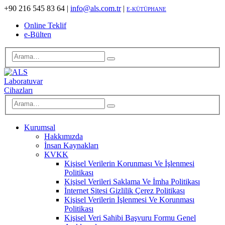
+90 216 545 83 64
|
info@als.com.tr
|
E-KÜTÜPHANE
Online Teklif
e-Bülten
Kurumsal
Hakkımızda
İnsan Kaynakları
KVKK
Kişisel Verilerin Korunması Ve İşlenmesi
Politikası
Kişisel Verileri Saklama Ve İmha Politikası
İnternet Sitesi Gizlilik Çerez Politikası
Kişisel Verilerin İşlenmesi Ve Korunması
Politikası
Kişisel Veri Sahibi Başvuru Formu Genel