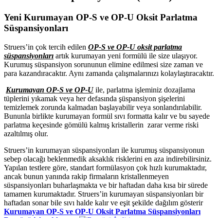
Yeni Kurumayan OP-S ve
OP-U
Oksit Parlatma
Süspansiyonları
Struers’in çok tercih edilen
OP-S ve OP-U
oksit parlatma
süspansiyonları
artık kurumayan yeni formülü ile size ulaşıyor.
Kurumuş süspansiyon sorununun elimine edilmesi size zaman ve
para kazandıracaktır. Aynı zamanda çalışmalarınızı kolaylaştıracaktır.
Kurumayan OP-S ve OP-U
ile, parlatma işleminiz dozajlama
tüplerini yıkamak veya her defasında şüspansiyon şişelerini
temizlemek zorunda kalmadan başlayabilir veya sonlandırılabilir.
Bununla birlikte kurumayan formül sıvı formatta kalır ve bu sayede
parlatma keçesinde gömülü kalmış kristallerin zarar verme riski
azaltılmış olur.
Struers’in kurumayan süspansiyonları ile kurumuş süspansiyonun
sebep olacağı beklenmedik aksaklık risklerini en aza indirebilirsiniz.
Yapılan testlere göre, standart formülasyon çok hızlı kurumaktadır,
ancak bunun yanında rakip firmaların kristallenmeyen
süspansiyonları buharlaşmakta ve bir haftadan daha kısa bir sürede
tamamen kurumaktadır. Struers’in kurumayan süspansiyonları bir
haftadan sonar bile sıvı halde kalır ve eşit şekilde dağılım gösterir
Kurumayan OP-S ve OP-U Oksit Parlatma Süspansiyonları