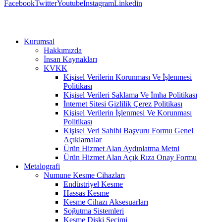
Facebook
Twitter
Youtube
Instagram
Linkedin
Kurumsal
Hakkımızda
İnsan Kaynakları
KVKK
Kişisel Verilerin Korunması Ve İşlenmesi
Politikası
Kişisel Verileri Saklama Ve İmha Politikası
İnternet Sitesi Gizlilik Çerez Politikası
Kişisel Verilerin İşlenmesi Ve Korunması
Politikası
Kişisel Veri Sahibi Başvuru Formu Genel
Açıklamalar
Ürün Hizmet Alan Aydınlatma Metni
Ürün Hizmet Alan Açık Rıza Onay Formu
Metalografi
Numune Kesme Cihazları
Endüstriyel Kesme
Hassas Kesme
Kesme Cihazı Aksesuarları
Soğutma Sistemleri
Kesme Diski Seçimi