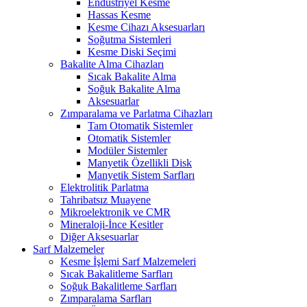
Endüstriyel Kesme
Hassas Kesme
Kesme Cihazı Aksesuarları
Soğutma Sistemleri
Kesme Diski Seçimi
Bakalite Alma Cihazları
Sıcak Bakalite Alma
Soğuk Bakalite Alma
Aksesuarlar
Zımparalama ve Parlatma Cihazları
Tam Otomatik Sistemler
Otomatik Sistemler
Modüler Sistemler
Manyetik Özellikli Disk
Manyetik Sistem Sarfları
Elektrolitik Parlatma
Tahribatsız Muayene
Mikroelektronik ve CMR
Mineraloji-İnce Kesitler
Diğer Aksesuarlar
Sarf Malzemeler
Kesme İşlemi Sarf Malzemeleri
Sıcak Bakalitleme Sarfları
Soğuk Bakalitleme Sarfları
Zımparalama Sarfları