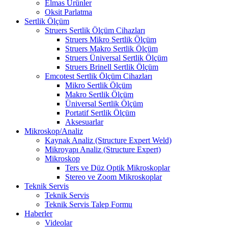
Elmas Ürünler
Oksit Parlatma
Sertlik Ölçüm
Struers Sertlik Ölçüm Cihazları
Struers Mikro Sertlik Ölçüm
Struers Makro Sertlik Ölçüm
Struers Üniversal Sertlik Ölçüm
Struers Brinell Sertlik Ölçüm
Emcotest Sertlik Ölçüm Cihazları
Mikro Sertlik Ölçüm
Makro Sertlik Ölçüm
Üniversal Sertlik Ölçüm
Portatif Sertlik Ölçüm
Aksesuarlar
Mikroskop/Analiz
Kaynak Analiz (Structure Expert Weld)
Mikroyapı Analiz (Structure Expert)
Mikroskop
Ters ve Düz Optik Mikroskoplar
Stereo ve Zoom Mikroskoplar
Teknik Servis
Teknik Servis
Teknik Servis Talep Formu
Haberler
Videolar