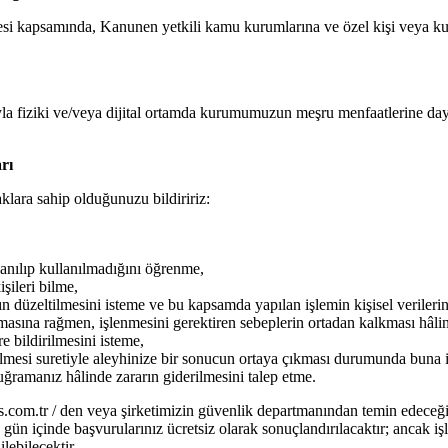
lmesi kapsamında, Kanunen yetkili kamu kurumlarına ve özel kişi veya kur
yla fiziki ve/veya dijital ortamda kurumumuzun meşru menfaatlerine dayal
rı
klara sahip olduğunuzu bildiririz:
lanılıp kullanılmadığını öğrenme,
işileri bilme,
ın düzeltilmesini isteme ve bu kapsamda yapılan işlemin kişisel verilerini
asına rağmen, işlenmesini gerektiren sebeplerin ortadan kalkması hâlind
e bildirilmesini isteme,
dilmesi suretiyle aleyhinize bir sonucun ortaya çıkması durumunda buna i
 uğramanız hâlinde zararın giderilmesini talep etme.
als.com.tr / den veya şirketimizin güvenlik departmanından temin edece
uz gün içinde başvurularınız ücretsiz olarak sonuçlandırılacaktır; ancak 
lebilecektir.