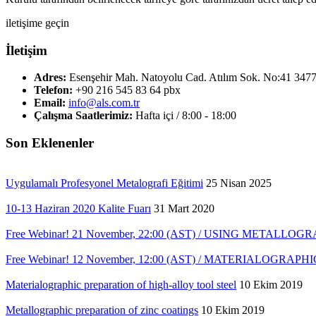
iletişime geçin
İletişim
Adres:
Esenşehir Mah. Natoyolu Cad. Atılım Sok. No:41 3477
Telefon:
+90 216 545 83 64 pbx
Email:
info@als.com.tr
Çalışma Saatlerimiz:
Hafta içi / 8:00 - 18:00
Son Eklenenler
Uygulamalı Profesyonel Metalografi Eğitimi
25 Nisan 2025
10-13 Haziran 2020 Kalite Fuarı
31 Mart 2020
Free Webinar! 21 November, 22:00 (AST) / USING MET
Free Webinar! 12 November, 12:00 (AST) / MATERIALO
Materialographic preparation of high-alloy tool steel
10 Ekim 2019
Metallographic preparation of zinc coatings
10 Ekim 2019