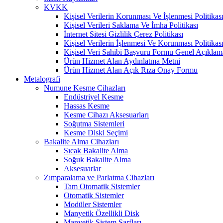
KVKK
Kişisel Verilerin Korunması Ve İşlenmesi Politikas
Kişisel Verileri Saklama Ve İmha Politikası
İnternet Sitesi Gizlilik Çerez Politikası
Kişisel Verilerin İşlenmesi Ve Korunması Politikas
Kişisel Veri Sahibi Başvuru Formu Genel Açıklam
Ürün Hizmet Alan Aydınlatma Metni
Ürün Hizmet Alan Açık Rıza Onay Formu
Metalografi
Numune Kesme Cihazları
Endüstriyel Kesme
Hassas Kesme
Kesme Cihazı Aksesuarları
Soğutma Sistemleri
Kesme Diski Seçimi
Bakalite Alma Cihazları
Sıcak Bakalite Alma
Soğuk Bakalite Alma
Aksesuarlar
Zımparalama ve Parlatma Cihazları
Tam Otomatik Sistemler
Otomatik Sistemler
Modüler Sistemler
Manyetik Özellikli Disk
Manyetik Sistem Sarfları