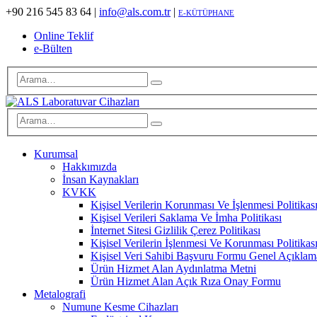
+90 216 545 83 64
|
info@als.com.tr
|
E-KÜTÜPHANE
Online Teklif
e-Bülten
Kurumsal
Hakkımızda
İnsan Kaynakları
KVKK
Kişisel Verilerin Korunması Ve İşlenmesi Politikas
Kişisel Verileri Saklama Ve İmha Politikası
İnternet Sitesi Gizlilik Çerez Politikası
Kişisel Verilerin İşlenmesi Ve Korunması Politikas
Kişisel Veri Sahibi Başvuru Formu Genel Açıklam
Ürün Hizmet Alan Aydınlatma Metni
Ürün Hizmet Alan Açık Rıza Onay Formu
Metalografi
Numune Kesme Cihazları