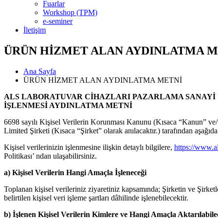
Fuarlar
Workshop (TPM)
e-seminer
İletişim
ÜRÜN HİZMET ALAN AYDINLATMA M
Ana Sayfa
ÜRÜN HİZMET ALAN AYDINLATMA METNİ
ALS LABORATUVAR CİHAZLARI PAZARLAMA SANAYİ V
İŞLENMESİ AYDINLATMA METNİ
6698 sayılı Kişisel Verilerin Korunması Kanunu (Kısaca “Kanun” ve/ve
Limited Şirketi (Kısaca “Şirket” olarak anılacaktır.) tarafından aşağıd
Kişisel verilerinizin işlenmesine ilişkin detaylı bilgilere,
https://www.a
Politikası’ ndan ulaşabilirsiniz.
a) Kişisel Verilerin Hangi Amaçla İşleneceği
Toplanan kişisel verileriniz ziyaretiniz kapsamında; Şirketin ve Şirketl
belirtilen kişisel veri işleme şartları dâhilinde işlenebilecektir.
b) İşlenen Kişisel Verilerin Kimlere ve Hangi Amaçla Aktarılabile