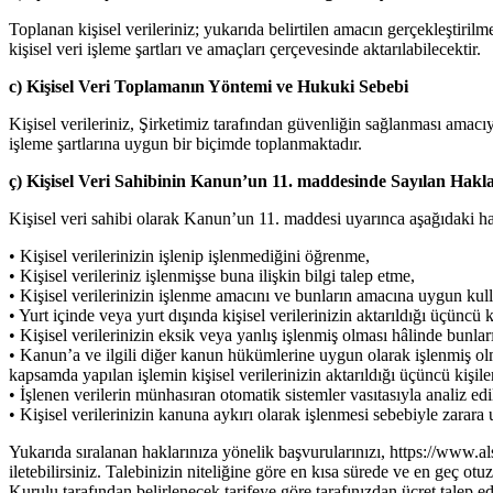
Toplanan kişisel verileriniz; yukarıda belirtilen amacın gerçekleştiri
kişisel veri işleme şartları ve amaçları çerçevesinde aktarılabilecektir.
c) Kişisel Veri Toplamanın Yöntemi ve Hukuki Sebebi
Kişisel verileriniz, Şirketimiz tarafından güvenliğin sağlanması amacı
işleme şartlarına uygun bir biçimde toplanmaktadır.
ç) Kişisel Veri Sahibinin Kanun’un 11. maddesinde Sayılan Hakla
Kişisel veri sahibi olarak Kanun’un 11. maddesi uyarınca aşağıdaki ha
• Kişisel verilerinizin işlenip işlenmediğini öğrenme,
• Kişisel verileriniz işlenmişse buna ilişkin bilgi talep etme,
• Kişisel verilerinizin işlenme amacını ve bunların amacına uygun kul
• Yurt içinde veya yurt dışında kişisel verilerinizin aktarıldığı üçüncü k
• Kişisel verilerinizin eksik veya yanlış işlenmiş olması hâlinde bunlar
• Kanun’a ve ilgili diğer kanun hükümlerine uygun olarak işlenmiş olm
kapsamda yapılan işlemin kişisel verilerinizin aktarıldığı üçüncü kişiler
• İşlenen verilerin münhasıran otomatik sistemler vasıtasıyla analiz e
• Kişisel verilerinizin kanuna aykırı olarak işlenmesi sebebiyle zarara
Yukarıda sıralanan haklarınıza yönelik başvurularınızı, https://www.
iletebilirsiniz. Talebinizin niteliğine göre en kısa sürede ve en geç ot
Kurulu tarafından belirlenecek tarifeye göre tarafınızdan ücret talep edi