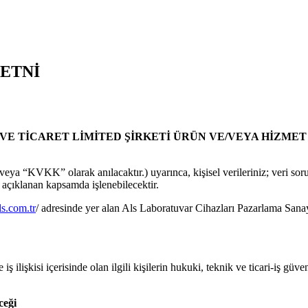
ETNİ
E TİCARET LİMİTED ŞİRKETİ ÜRÜN VE/VEYA HİZMET 
ya “KVKK” olarak anılacaktır.) uyarınca, kişisel verileriniz; veri so
a açıklanan kapsamda işlenebilecektir.
ls.com.tr
/ adresinde yer alan Als Laboratuvar Cihazları Pazarlama Sanay
e iş ilişkisi içerisinde olan ilgili kişilerin hukuki, teknik ve ticari-iş 
ceği