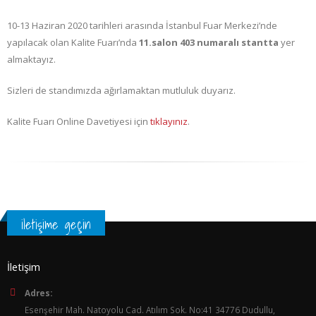
10-13 Haziran 2020 tarihleri arasında İstanbul Fuar Merkezi’nde
yapılacak olan Kalite Fuarı’nda
11.salon 403 numaralı stantta
yer
almaktayız.
Sizleri de standımızda ağırlamaktan mutluluk duyarız.
Kalite Fuarı Online Davetiyesi için
tıklayınız
.
iletişime geçin
İletişim
Adres:
Esenşehir Mah. Natoyolu Cad. Atılım Sok. No:41 34776 Dudullu,