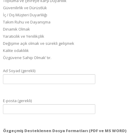
Topluma ve çevreye karşı Duyarlılık
Güvenilirlik ve Dürüstlük
İç / Dış Müşteri Duyarlılığı
Takım Ruhu ve Dayanışma
Dinamik Olmak
Yaratıcılık ve Yenilikçilik
Değişime açık olmak ve sürekli gelişmek
Kalite odaklılık
Özgüvene Sahip Olmak’ tır.
Ad Soyad (gerekli)
E-posta (gerekli)
Özgeçmiş Desteklenen Dosya Formatları (PDF ve MS WORD)