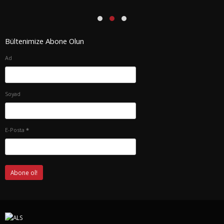
Bültenimize Abone Olun
Ad
Soyad
E-Posta
*