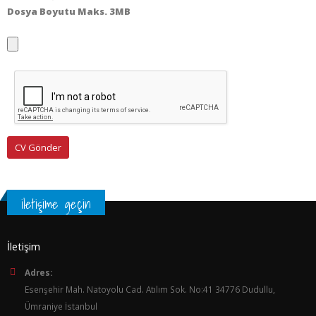
Dosya Boyutu Maks. 3MB
iletişime geçin
İletişim
Adres:
Esenşehir Mah. Natoyolu Cad. Atılım Sok. No:41 34776 Dudullu,
Ümraniye İstanbul