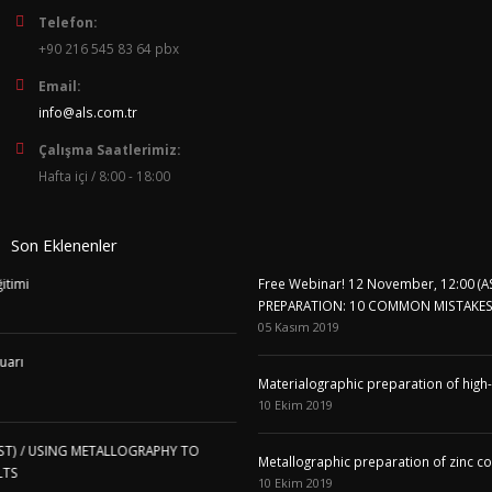
Telefon:
+90 216 545 83 64 pbx
Email:
info@als.com.tr
Çalışma Saatlerimiz:
Hafta içi / 8:00 - 18:00
Son Eklenenler
Free Webinar! 12 November, 12:00 (AST) / MATERIALOGRAPHIC
PREPARATION: 10 COMMON MISTAKES AND HOW TO AVOID TH
05 Kasım 2019
Materialographic preparation of high-alloy tool steel
10 Ekim 2019
PHY TO
Metallographic preparation of zinc coatings
10 Ekim 2019