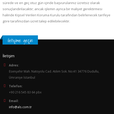
sürede ve en geç otuz gün içinde başvurularınız ücretsiz olarak
sonuçlandırılacaktır; ancak işlemin ayrıca bir maliyet gerektirmesi
halinde Kişisel Verileri Koruma Kurulu tarafından belirlenecek tarifeye
göre tarafınızdan ücret talep edilebilecektir.
iletişime geçin
İletişim
Adres:
Esenşehir Mah. Natoyolu Cad. Atılım Sok. No:41 34776 Dudullu,
Ümraniye İstanbul
Telefon:
+90 216 545 83 64 pbx
Email:
info@als.com.tr