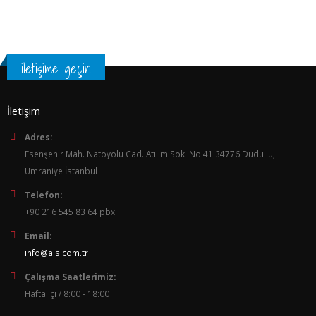
iletişime geçin
İletişim
Adres:
Esenşehir Mah. Natoyolu Cad. Atılım Sok. No:41 34776 Dudullu,
Ümraniye İstanbul
Telefon:
+90 216 545 83 64 pbx
Email:
info@als.com.tr
Çalışma Saatlerimiz:
Hafta içi / 8:00 - 18:00