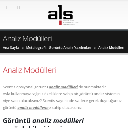
Analiz Modülleri
Ana Sayfa
Metalografi
,
Görüntü Analiz Yazılımları
Analiz Modülleri
Analiz Modülleri
Scentis opsiyonel görüntü
analiz modülleri
de sunmaktadır.
Asla kullanmayacağınız özelliklere sahip bir görüntü analiz sistemini
niye satın alacaksınız? Scentis sayesinde sadece gerek duyduğunuz
görüntü
analiz modüllerin
e sahip olacaksınız.
Görüntü
analiz modülleri