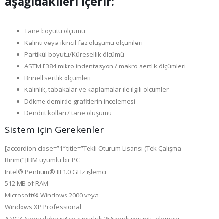
aşağıdakileri içerir:
Tane boyutu ölçümü
Kalıntı veya ikincil faz oluşumu ölçümleri
Partikül boyutu/Küresellik ölçümü
ASTM E384 mikro indentasyon / makro sertlik ölçümleri
Brinell sertlik ölçümleri
Kalınlık, tabakalar ve kaplamalar ile ilgili ölçümler
Dökme demirde grafitlerin incelemesi
Dendrit kolları / tane oluşumu
Sistem için Gerekenler
[accordion close=”1″ title=”Tekli Oturum Lisansı (Tek Çalışma
Birimi)”]IBM uyumlu bir PC
Intel® Pentium® III 1.0 GHz işlemci
512 MB of RAM
Microsoft® Windows 2000 veya
Windows XP Professional
A VGA (veya daha iyi) çözünürlük 256 renk görüntü elemanı