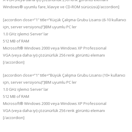
Windows® uyumlu fare, klavye ve CD-ROM sürücüsü[/accordion]
[accordion close=”1″ title=”Küçük Çalışma Grubu Lisansı (6-10 kullanıcı
için, server versiyonu)”]IBM uyumlu PC ler
1.0 GHz işlemci Server’ lar
512 MB of RAM
Microsoft® Windows 2000 veya Windows XP Professional
VGA (veya daha iyi) çözünürlük 256 renk görüntü elemanı
[/accordion]
[accordion close=”1″ title=”Büyük Çalışma Grubu Lisansı (10+ kullanıcı
için, server versiyonu)”]IBM uyumlu PC ler
1.0 GHz işlemci Server’ lar
512 MB of RAM
Microsoft® Windows 2000 veya Windows XP Professional
VGA (veya daha iyi) çözünürlük 256 renk görüntü elemanı
[/accordion]