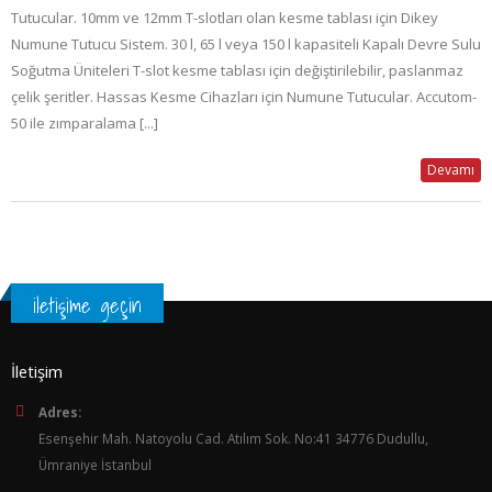
Tutucular. 10mm ve 12mm T-slotları olan kesme tablası için Dikey
Numune Tutucu Sistem. 30 l, 65 l veya 150 l kapasiteli Kapalı Devre Sulu
Soğutma Üniteleri T-slot kesme tablası için değiştirilebilir, paslanmaz
çelik şeritler. Hassas Kesme Cihazları için Numune Tutucular. Accutom-
50 ile zımparalama [...]
Devamı
iletişime geçin
İletişim
Adres:
Esenşehir Mah. Natoyolu Cad. Atılım Sok. No:41 34776 Dudullu,
Ümraniye İstanbul