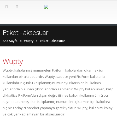
Etiket - aksesuar
Ana Sayfa
Wupty
Etiket -
aksesuar
Wupty
Wupty, kalıplanmış numuneleri Fixiform kalıplardan çıkarmak için
kullanılan bir aksesuardır. Wupty, sadece yeni FixiForm kalıplarla
kullanılabilir, çünkü kalıplanmış numuneyi çıkarırken bu kalıbın
yanlarında bulunan çıkıntılarından sabitlenir. Wupty kullanılırken, kalıp
dikkatlice FixiForm’dan dışarı doğru itilir ve kalıbın kullanım ömrü bu
sayede artırılmış olur. Kalıplanmış numuneleri çıkarmak için kalıplara
hiç bir zorlayıcı hareket yapmaya gerek yoktur. Wupty, kullanımı kolay
ve çok yer kaplamayan bir aksesuardır.