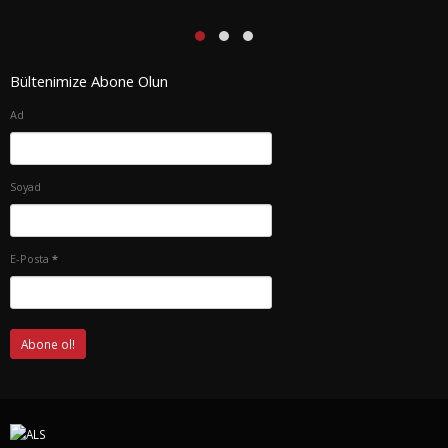
Bültenimize Abone Olun
Ad
Soyad
E-Posta
*