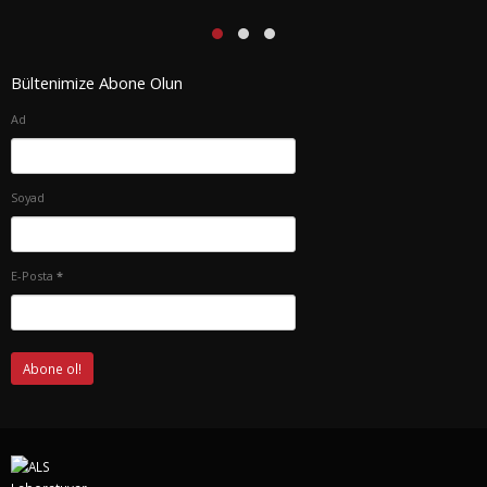
Bültenimize Abone Olun
Ad
Soyad
E-Posta
*