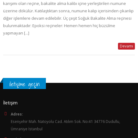
karışımı olan reçine, bakalite alma kalıbı içine yerleştirilen numune
üzerine dökülür. Katılaştıktan sonra, numune kalıp içerisinden çıkarılıp
diğer işlemlere devam edilebilir. Üç çeşit Soğuk Bakalite Alma reçinesi
bulunmaktadır: Epoksi reçineler: Hemen hemen hiç büzülme
yapmayan [...]
Devamı
iletişime geçin
İletişim
Adres:
Esenşehir Mah. Natoyolu Cad. Atılım Sok. No:41 34776 Dudullu,
Ümraniye İstanbul