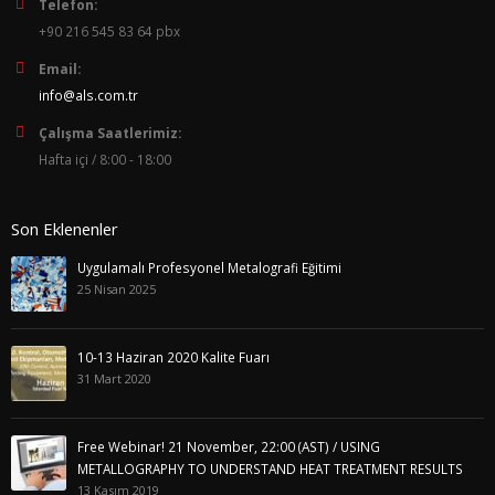
Telefon:
+90 216 545 83 64 pbx
Email:
info@als.com.tr
Çalışma Saatlerimiz:
Hafta içi / 8:00 - 18:00
Son Eklenenler
Uygulamalı Profesyonel Metalografi Eğitimi
25 Nisan 2025
10-13 Haziran 2020 Kalite Fuarı
31 Mart 2020
Free Webinar! 21 November, 22:00 (AST) / USING
METALLOGRAPHY TO UNDERSTAND HEAT TREATMENT RESULTS
13 Kasım 2019