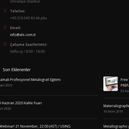
Ümraniye İstanbul
Telefon:
+90 216 545 83 64 pbx
Email:
info@als.com.tr
Çalışma Saatlerimiz:
Hafta içi / 8:00 - 18:00
Son Eklenenler
mi
Free Webinar! 12 November, 12:00 (AST
PREPARATION: 10 COMMON MISTAKES A
05 Kasım 2019
Materialographic preparation of high-alloy tool stee
10 Ekim 2019
/ USING
Metallographic preparation of zinc coatings