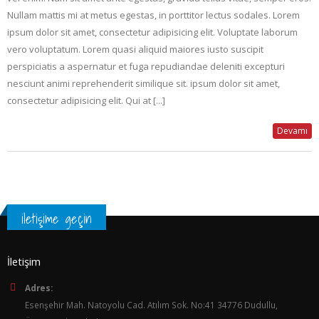
Nullam mattis mi at metus egestas, in porttitor lectus sodales. Lorem
ipsum dolor sit amet, consectetur adipisicing elit. Voluptate laborum
vero voluptatum. Lorem quasi aliquid maiores iusto suscipit
perspiciatis a aspernatur et fuga repudiandae deleniti excepturi
nesciunt animi reprehenderit similique sit. ipsum dolor sit amet,
consectetur adipisicing elit. Qui at [...]
Devamı
iletişime geçin
İletişim
Adres:
Esenşehir Mah. Natoyolu Cad. Atılım Sok. No:41 34776 Dudullu,