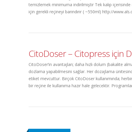
temizlemek minimuma indirilmiştir Tek kalıp içerisinde 
için gerekli reçineyi barındırır ( ~550ml) http://www
CitoDoser – Citopress için 
CitoDoser’in avantajları; daha hızlı dolum (bakalite al
dozlama yapabilmesini sağlar. Her dozajlama ünitesinde
etiket mevcuttur. Birçok CitoDoser kullanımında; herbir r
bir reçine ile kullanıma hazır hale gelecektir. Program