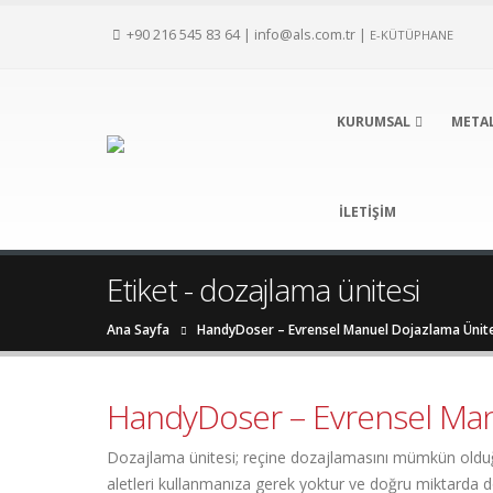
+90 216 545 83 64
|
info@als.com.tr
|
E-KÜTÜPHANE
KURUMSAL
META
İLETIŞIM
Etiket - dozajlama ünitesi
Ana Sayfa
HandyDoser – Evrensel Manuel Dojazlama Ünite
HandyDoser – Evrensel Man
Dozajlama ünitesi; reçine dozajlamasını mümkün olduğu ka
aletleri kullanmanıza gerek yoktur ve doğru miktarda d