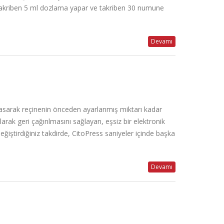
de takriben 5 ml dozlama yapar ve takriben 30 numune
Devamı
a basarak reçinenin önceden ayarlanmış miktarı kadar
ak geri çağırılmasını sağlayan, eşsiz bir elektronik
eğiştirdiğiniz takdirde, CitoPress saniyeler içinde başka
Devamı