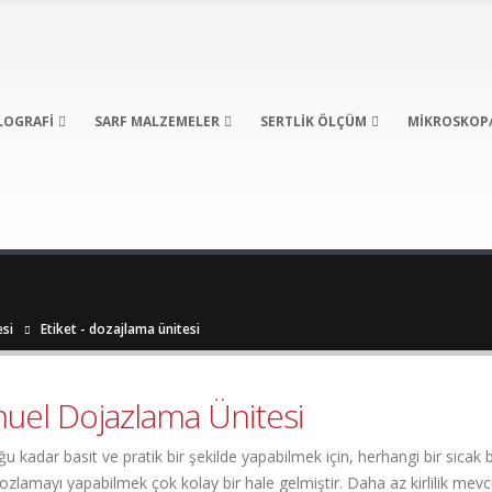
LOGRAFI
SARF MALZEMELER
SERTLIK ÖLÇÜM
MIKROSKOP
si
Etiket -
dozajlama ünitesi
uel Dojazlama Ünitesi
dar basit ve pratik bir şekilde yapabilmek için, herhangi bir sıcak bakal
ozlamayı yapabilmek çok kolay bir hale gelmiştir. Daha az kirlilik mev