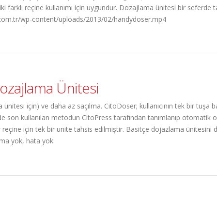
iki farklı reçine kullanımı için uygundur. Dozajlama ünitesi bir sefer
.als.com.tr/wp-content/uploads/2013/02/handydoser.mp4
Dozajlama Ünitesi
ma ünitesi için) ve daha az saçılma. CitoDoser; kullanıcının tek bir tuş
 son kullanılan metodun CitoPress tarafından tanımlanıp otomatik olar
eçine için tek bir unite tahsis edilmiştir. Basitçe dojazlama ünitesini d
lama yok, hata yok.