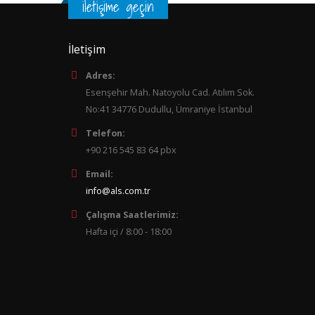
iletişime geçin
İletişim
Adres:
Esenşehir Mah. Natoyolu Cad. Atılım Sok.
No:41 34776 Dudullu, Ümraniye İstanbul
Telefon:
+90 216 545 83 64 pbx
Email:
info@als.com.tr
Çalışma Saatlerimiz:
Hafta içi / 8:00 - 18:00