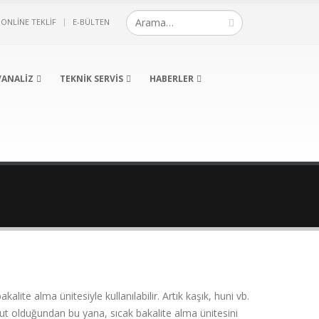
ONLINE TEKLIF
E-BÜLTEN
/ANALIZ
TEKNIK SERVIS
HABERLER
ite alma ünitesiyle kullanılabilir. Artık kaşık, huni vb.
cut olduğundan bu yana, sıcak bakalite alma ünitesini