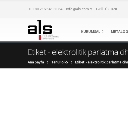
+90 216 545 83 64
|
info@als.com.tr
|
E-KÜTÜPHANE
KURUMSAL
METALOG
Etiket - elektrolitik parlatma ci
Ana Sayfa
TenuPol-5
Etiket -
elektrolitik parlatma cih