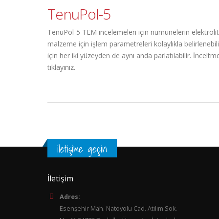
TenuPol-5
TenuPol-5 TEM incelemeleri için numunelerin elektroliti
malzeme için işlem parametreleri kolaylıkla belirlene
için her iki yüzeyden de aynı anda parlatılabilir. İnceltm
tıklayınız.
iletişime geçin
İletişim
Adres:
Esenşehir Mah. Natoyolu Cad. Atılım Sok.