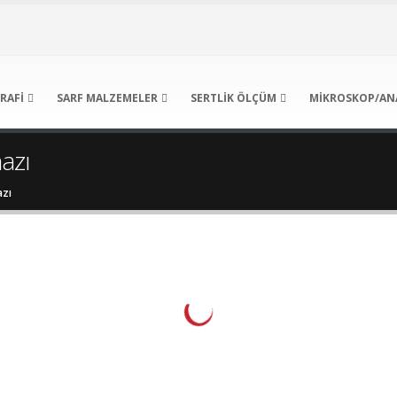
RAFI
SARF MALZEMELER
SERTLIK ÖLÇÜM
MIKROSKOP/AN
hazı
azı