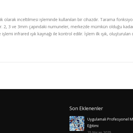
k olarak inceltilmesi işleminde kullanılan bir cihazdır. Tarama fonksiyo
bilir. 2, 3 ve 3mm çapındaki numuneler, merkezde mümkün olduğu kadar 
e işlemi infrared ışık kaynağı ile kontrol edilir. İşlem ilk ışık, oluştur
Son Eklenenler
Uygulamalı Profesyonel M
Eğitimi
25 Nisan 2025