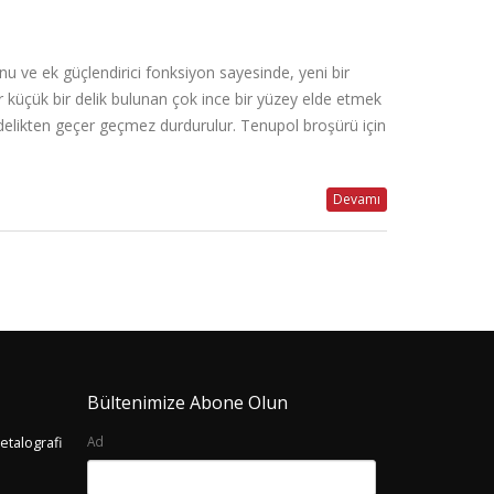
nu ve ek güçlendirici fonksiyon sayesinde, yeni bir
küçük bir delik bulunan çok ince bir yüzey elde etmek
ulan delikten geçer geçmez durdurulur. Tenupol broşürü için
Devamı
Bültenimize Abone Olun
Ad
etalografi
Free Webinar! 12 November, 12:00 (AST) /
Duramin Seris
MATERIALOGRAPHIC PREPARATION: 10
30 Temmuz 
COMMON MISTAKES AND HOW TO AVOID