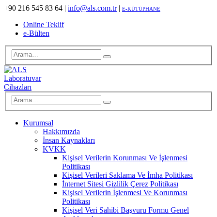
+90 216 545 83 64
|
info@als.com.tr
|
E-KÜTÜPHANE
Online Teklif
e-Bülten
Kurumsal
Hakkımızda
İnsan Kaynakları
KVKK
Kişisel Verilerin Korunması Ve İşlenmesi
Politikası
Kişisel Verileri Saklama Ve İmha Politikası
İnternet Sitesi Gizlilik Çerez Politikası
Kişisel Verilerin İşlenmesi Ve Korunması
Politikası
Kişisel Veri Sahibi Başvuru Formu Genel