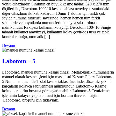
yönlü cihazlardır. Sınıfının en büyük kesme tablası 620 x 270 mm
ölçüleri ile, Discotom-100/-10 kesme tablası neredeyse sınıfındaki
diğer cihazların iki katı kadardır. 10mm T-slot lar için farklı çok
sayıda numune tutucusu sayesinde, hemen hemen tüm farklı
şekillerde ve boyutlarda numunelerin kolayca sıkıştırılması
mümkündür. Rakipsiz kullanım kolaylığı Discotom-100/-10 Simge
tabanlı kullanıcı arayüzeyi, kullanımı kolay çevir-bas tuşu ve tabla
kontrol çubuğu, otomatik [...]
Devamı
Labotom – 5
Labotom-5 manuel numune kesme cihazı, Metalografik numunelerin
manuel olarak kesme işlemi için masa üstü Kesme Cihazı Labotom-
5 Numune tutucu ile T-slot kesme tablası üzerinde, düzensiz şekilli
parçaların kolayca sabitlenmesi mümkündür. Labotom-5 Kesme
kolu operatörün boyuna göre ayarlanabilir. Labotom-5 Temizleme
işleminin kolayca yapılabilmesi için hortum ilave edilmiştir.
Labotom-5 broşürü için tıklayınız.
Devamı