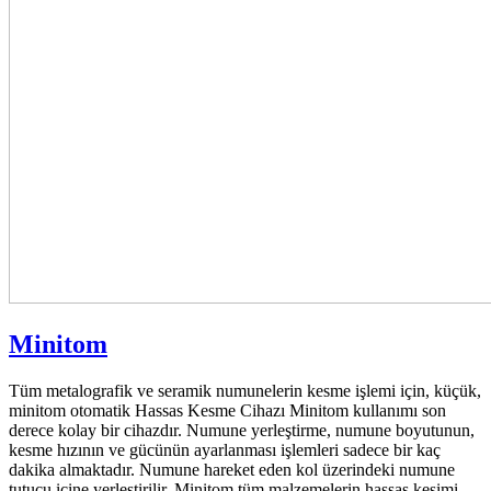
Minitom
Tüm metalografik ve seramik numunelerin kesme işlemi için, küçük,
minitom otomatik Hassas Kesme Cihazı Minitom kullanımı son
derece kolay bir cihazdır. Numune yerleştirme, numune boyutunun,
kesme hızının ve gücünün ayarlanması işlemleri sadece bir kaç
dakika almaktadır. Numune hareket eden kol üzerindeki numune
tutucu içine yerleştirilir. Minitom tüm malzemelerin hassas kesimi