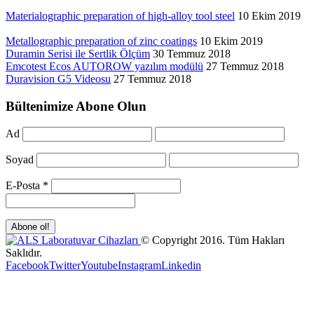
Materialographic preparation of high-alloy tool steel
10 Ekim 2019
Metallographic preparation of zinc coatings
10 Ekim 2019
Duramin Serisi ile Sertlik Ölçüm
30 Temmuz 2018
Emcotest Ecos AUTOROW yazılım modülü
27 Temmuz 2018
Duravision G5 Videosu
27 Temmuz 2018
Bültenimize Abone Olun
Ad
Soyad
E-Posta
*
© Copyright 2016. Tüm Hakları
Saklıdır.
Facebook
Twitter
Youtube
Instagram
Linkedin