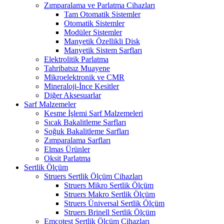
Zımparalama ve Parlatma Cihazları
Tam Otomatik Sistemler
Otomatik Sistemler
Modüler Sistemler
Manyetik Özellikli Disk
Manyetik Sistem Sarfları
Elektrolitik Parlatma
Tahribatsız Muayene
Mikroelektronik ve CMR
Mineraloji-İnce Kesitler
Diğer Aksesuarlar
Sarf Malzemeler
Kesme İşlemi Sarf Malzemeleri
Sıcak Bakalitleme Sarfları
Soğuk Bakalitleme Sarfları
Zımparalama Sarfları
Elmas Ürünler
Oksit Parlatma
Sertlik Ölçüm
Struers Sertlik Ölçüm Cihazları
Struers Mikro Sertlik Ölçüm
Struers Makro Sertlik Ölçüm
Struers Üniversal Sertlik Ölçüm
Struers Brinell Sertlik Ölçüm
Emcotest Sertlik Ölçüm Cihazları