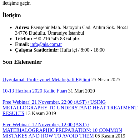
iletişime geçin
İletişim
Adres:
Esenşehir Mah. Natoyolu Cad. Atılım Sok. No:41
34776 Dudullu, Ümraniye İstanbul
Telefon:
+90 216 545 83 64 pbx
Email:
info@als.com.tr
Çalışma Saatlerimiz:
Hafta içi / 8:00 - 18:00
Son Eklenenler
Uygulamalı Profesyonel Metalografi Eğitimi
25 Nisan 2025
10-13 Haziran 2020 Kalite Fuarı
31 Mart 2020
Free Webinar! 21 November, 22:00 (AST) / USING
METALLOGRAPHY TO UNDERSTAND HEAT TREATMENT
RESULTS
13 Kasım 2019
Free Webinar! 12 November, 12:00 (AST) /
MATERIALOGRAPHIC PREPARATION: 10 COMMON
MISTAKES AND HOW TO AVOID THEM
05 Kasım 2019