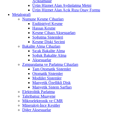
Açıklamalar
Ürün Hizmet Alan Aydınlatma Metni
Ürün Hizmet Alan Açık Rıza Onay Formu
Metalografi
Numune Kesme Cihazları
Endüstriyel Kesme
Hassas Kesme
Kesme Cihazı Aksesuarları
Soğutma Sistemleri
Kesme Diski Seçimi
Bakalite Alma Cihazları
Sıcak Bakalite Alma
Soğuk Bakalite Alma
Aksesuarlar
Zımparalama ve Parlatma Cihazları
Tam Otomatik Sistemler
Otomatik Sistemler
Modüler Sistemler
Manyetik Özellikli Disk
Manyetik Sistem Sarfları
Elektrolitik Parlatma
Tahribatsız Muayene
Mikroelektronik ve CMR
Mineraloji-İnce Kesitler
Diğer Aksesuarlar