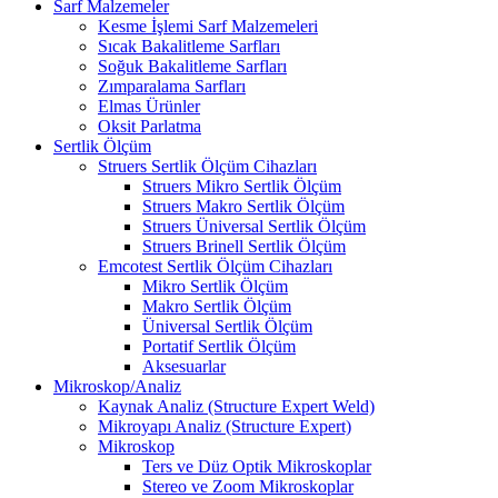
Sarf Malzemeler
Kesme İşlemi Sarf Malzemeleri
Sıcak Bakalitleme Sarfları
Soğuk Bakalitleme Sarfları
Zımparalama Sarfları
Elmas Ürünler
Oksit Parlatma
Sertlik Ölçüm
Struers Sertlik Ölçüm Cihazları
Struers Mikro Sertlik Ölçüm
Struers Makro Sertlik Ölçüm
Struers Üniversal Sertlik Ölçüm
Struers Brinell Sertlik Ölçüm
Emcotest Sertlik Ölçüm Cihazları
Mikro Sertlik Ölçüm
Makro Sertlik Ölçüm
Üniversal Sertlik Ölçüm
Portatif Sertlik Ölçüm
Aksesuarlar
Mikroskop/Analiz
Kaynak Analiz (Structure Expert Weld)
Mikroyapı Analiz (Structure Expert)
Mikroskop
Ters ve Düz Optik Mikroskoplar
Stereo ve Zoom Mikroskoplar