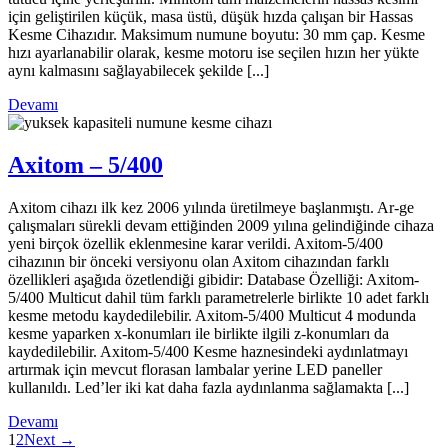
için geliştirilen küçük, masa üstü, düşük hızda çalışan bir Hassas
Kesme Cihazıdır. Maksimum numune boyutu: 30 mm çap. Kesme
hızı ayarlanabilir olarak, kesme motoru ise seçilen hızın her yükte
aynı kalmasını sağlayabilecek şekilde [...]
Devamı
Axitom – 5/400
Axitom cihazı ilk kez 2006 yılında üretilmeye başlanmıştı. Ar-ge
çalışmaları sürekli devam ettiğinden 2009 yılına gelindiğinde cihaza
yeni birçok özellik eklenmesine karar verildi. Axitom-5/400
cihazının bir önceki versiyonu olan Axitom cihazından farklı
özellikleri aşağıda özetlendiği gibidir: Database Özelliği: Axitom-
5/400 Multicut dahil tüm farklı parametrelerle birlikte 10 adet farklı
kesme metodu kaydedilebilir. Axitom-5/400 Multicut 4 modunda
kesme yaparken x-konumları ile birlikte ilgili z-konumları da
kaydedilebilir. Axitom-5/400 Kesme haznesindeki aydınlatmayı
artırmak için mevcut florasan lambalar yerine LED paneller
kullanıldı. Led’ler iki kat daha fazla aydınlanma sağlamakta [...]
Devamı
1
2
Next →