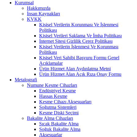
Kurumsal
Hakkımızda
İnsan Kaynakları
KVKK
Kişisel Verilerin Korunması Ve İşlenmesi
Politikası
Kişisel Verileri Saklama Ve İmha Politikası
İnternet Sitesi Gizlilik Çerez Politikası
Kişisel Verilerin İşlenmesi Ve Korunması
Politikası
Kişisel Veri Sahibi Başvuru Formu Genel
Açıklamalar
Ürün Hizmet Alan Aydınlatma Metni
Ürün Hizmet Alan Açık Rıza Onay Formu
Metalografi
Numune Kesme Cihazları
Endüstriyel Kesme
Hassas Kesme
Kesme Cihazı Aksesuarları
Soğutma Sistemleri
Kesme Diski Seçimi
Bakalite Alma Cihazları
Sıcak Bakalite Alma
Soğuk Bakalite Alma
Aksesuarlar