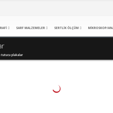
RAFI
SARF MALZEMELER
SERTLIK ÖLÇÜM
MIKROSKOP/AN
ar
tutucu plakalar