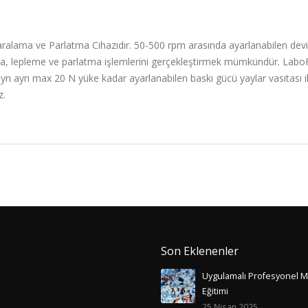
lama ve Parlatma Cihazıdır. 50-500 rpm arasında ayarlanabilen devir 
, lepleme ve parlatma işlemlerini gerçekleştirmek mümkündür. LaboFor
ayrı max 20 N yüke kadar ayarlanabilen baskı gücü yaylar vasıtası ile 
z.
Son Eklenenler
Uygulamalı Profesyonel M
Eğitimi
25 Nisan 2025