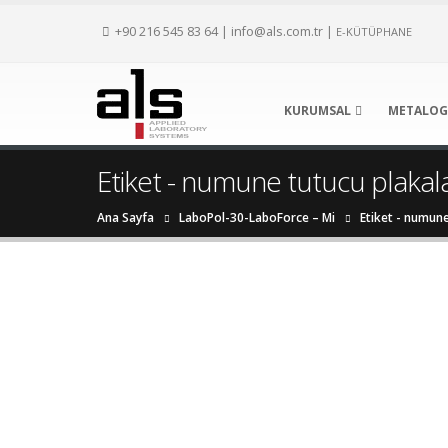
+90 216 545 83 64
|
info@als.com.tr
|
E-KÜTÜPHANE
KURUMSAL
METALOG
Etiket - numune tutucu plakal
Ana Sayfa
LaboPol-30-LaboForce – Mi
Etiket -
numune 