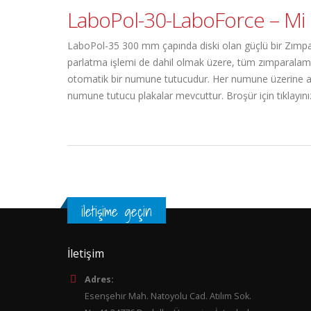
LaboPol-30-LaboForce – Mi
LaboPol-35 300 mm çapında diski olan güçlü bir Zımpara
parlatma işlemi de dahil olmak üzere, tüm zımparalama
otomatik bir numune tutucudur. Her numune üzerine ayrı 
numune tutucu plakalar mevcuttur. Broşür için tıklayını
iletişime geçin
İletişim
Adres:
Esenşehir Mah. Natoyolu Cad. Atılım Sok.