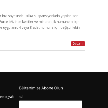
hızı sayesinde, silika süspansiyonlarla yapılan son
ce-Mi, ince kesitler ve mineralojik numuneler için
uygulanır. 4 veya 8 adet numune için değiştirilebilir
Devamı
Bültenimize Abone Olun
Ad
etalografi
Free Webinar! 12 November, 12:00 (AST) /
Duramin Seris
MATERIALOGRAPHIC PREPARATION: 10
30 Temmuz 
COMMON MISTAKES AND HOW TO AVOID