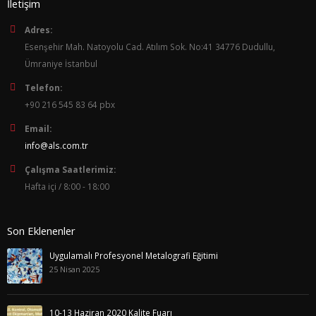
İletişim
Adres:
Esenşehir Mah. Natoyolu Cad. Atılım Sok. No:41 34776 Dudullu,
Ümraniye İstanbul
Telefon:
+90 216 545 83 64 pbx
Email:
info@als.com.tr
Çalışma Saatlerimiz:
Hafta içi / 8:00 - 18:00
Son Eklenenler
Uygulamalı Profesyonel Metalografi Eğitimi
25 Nisan 2025
10-13 Haziran 2020 Kalite Fuarı