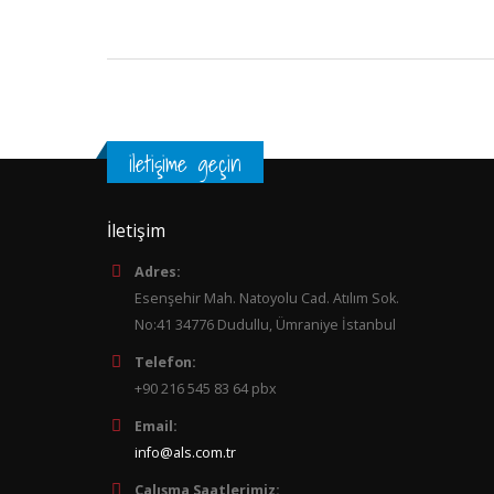
iletişime geçin
İletişim
Adres:
Esenşehir Mah. Natoyolu Cad. Atılım Sok.
No:41 34776 Dudullu, Ümraniye İstanbul
Telefon:
+90 216 545 83 64 pbx
Email:
info@als.com.tr
Çalışma Saatlerimiz: