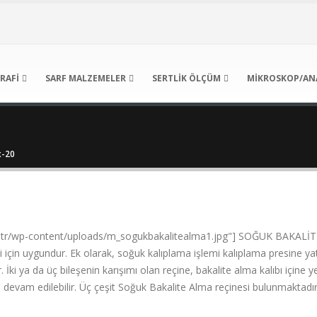
RAFI
SARF MALZEMELER
SERTLIK ÖLÇÜM
MIKROSKOP/AN
x-20
comtr/wp-content/uploads/m_sogukbakalitealma1.jpg"] SOĞUK BAKALİT
mi için uygundur. Ek olarak, soğuk kalıplama işlemi kalıplama presine 
İki ya da üç bileşenin karışımı olan reçine, bakalite alma kalıbı içine y
ere devam edilebilir. Üç çeşit Soğuk Bakalite Alma reçinesi bulunmakta