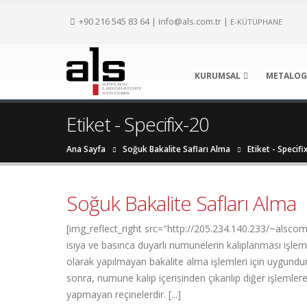
+90 216 545 83 64
|
info@als.com.tr
|
E-KÜTÜPHANE
KURUMSAL
METALOG
Etiket - Specifix-20
Ana Sayfa
Soğuk Bakalite Safları Alma
Etiket -
Specifi
Soğuk Bakalite Safları Alma
[img_reflect_right src="http://205.234.140.233/~als
ısıya ve basınca duyarlı numunelerin kalıplanması işle
olarak yapılmayan bakalite alma işlemleri için uygundur. 
sonra, numune kalıp içerisinden çıkarılıp diğer işleml
yapmayan reçinelerdir. [...]