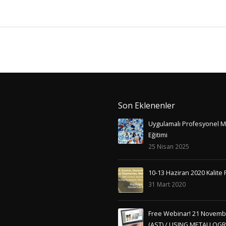
Son Eklenenler
Uygulamalı Profesyonel M
Eğitimi
25 Nisan 2025
10-13 Haziran 2020 Kalite 
31 Mart 2020
Free Webinar! 21 Novembe
(AST) / USING METALLOG