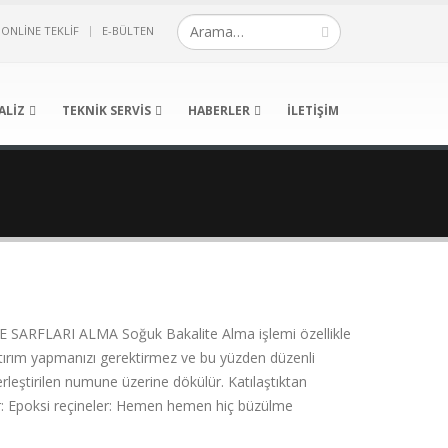
ONLINE TEKLIF
E-BÜLTEN
ALIZ
TEKNIK SERVIS
HABERLER
İLETIŞIM
E SARFLARI ALMA Soğuk Bakalite Alma işlemi özellikle
yatırım yapmanızı gerektirmez ve bu yüzden düzenli
erleştirilen numune üzerine dökülür. Katılaştıktan
dır: Epoksi reçineler: Hemen hemen hiç büzülme