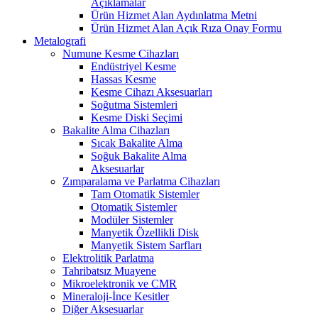
Açıklamalar
Ürün Hizmet Alan Aydınlatma Metni
Ürün Hizmet Alan Açık Rıza Onay Formu
Metalografi
Numune Kesme Cihazları
Endüstriyel Kesme
Hassas Kesme
Kesme Cihazı Aksesuarları
Soğutma Sistemleri
Kesme Diski Seçimi
Bakalite Alma Cihazları
Sıcak Bakalite Alma
Soğuk Bakalite Alma
Aksesuarlar
Zımparalama ve Parlatma Cihazları
Tam Otomatik Sistemler
Otomatik Sistemler
Modüler Sistemler
Manyetik Özellikli Disk
Manyetik Sistem Sarfları
Elektrolitik Parlatma
Tahribatsız Muayene
Mikroelektronik ve CMR
Mineraloji-İnce Kesitler
Diğer Aksesuarlar