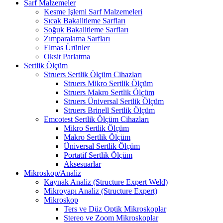
Sarf Malzemeler
Kesme İşlemi Sarf Malzemeleri
Sıcak Bakalitleme Sarfları
Soğuk Bakalitleme Sarfları
Zımparalama Sarfları
Elmas Ürünler
Oksit Parlatma
Sertlik Ölçüm
Struers Sertlik Ölçüm Cihazları
Struers Mikro Sertlik Ölçüm
Struers Makro Sertlik Ölçüm
Struers Üniversal Sertlik Ölçüm
Struers Brinell Sertlik Ölçüm
Emcotest Sertlik Ölçüm Cihazları
Mikro Sertlik Ölçüm
Makro Sertlik Ölçüm
Üniversal Sertlik Ölçüm
Portatif Sertlik Ölçüm
Aksesuarlar
Mikroskop/Analiz
Kaynak Analiz (Structure Expert Weld)
Mikroyapı Analiz (Structure Expert)
Mikroskop
Ters ve Düz Optik Mikroskoplar
Stereo ve Zoom Mikroskoplar