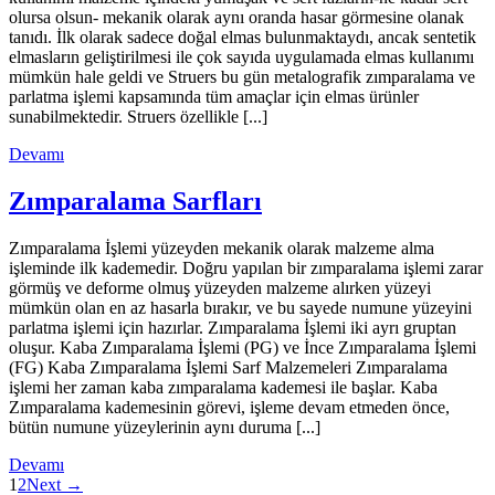
olursa olsun- mekanik olarak aynı oranda hasar görmesine olanak
tanıdı. İlk olarak sadece doğal elmas bulunmaktaydı, ancak sentetik
elmasların geliştirilmesi ile çok sayıda uygulamada elmas kullanımı
mümkün hale geldi ve Struers bu gün metalografik zımparalama ve
parlatma işlemi kapsamında tüm amaçlar için elmas ürünler
sunabilmektedir. Struers özellikle [...]
Devamı
Zımparalama Sarfları
Zımparalama İşlemi yüzeyden mekanik olarak malzeme alma
işleminde ilk kademedir. Doğru yapılan bir zımparalama işlemi zarar
görmüş ve deforme olmuş yüzeyden malzeme alırken yüzeyi
mümkün olan en az hasarla bırakır, ve bu sayede numune yüzeyini
parlatma işlemi için hazırlar. Zımparalama İşlemi iki ayrı gruptan
oluşur. Kaba Zımparalama İşlemi (PG) ve İnce Zımparalama İşlemi
(FG) Kaba Zımparalama İşlemi Sarf Malzemeleri Zımparalama
işlemi her zaman kaba zımparalama kademesi ile başlar. Kaba
Zımparalama kademesinin görevi, işleme devam etmeden önce,
bütün numune yüzeylerinin aynı duruma [...]
Devamı
1
2
Next →