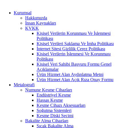
Kurumsal
Hakkımızda
İnsan Kaynakları
KVKK
Kişisel Verilerin Korunması Ve İşlenmesi
Politikası
Kişisel Verileri Saklama Ve İmha Politikası
İnternet Sitesi Gizlilik Çerez Politikası
Kişisel Verilerin İşlenmesi Ve Korunması
Politikası
Kişisel Veri Sahibi Başvuru Formu Genel
Açıklamalar
Ürün Hizmet Alan Aydınlatma Metni
Ürün Hizmet Alan Açık Rıza Onay Formu
Metalografi
Numune Kesme Cihazları
Endüstriyel Kesme
Hassas Kesme
Kesme Cihazı Aksesuarları
Soğutma Sistemleri
Kesme Diski Seçimi
Bakalite Alma Cihazları
Sıcak Bakalite Alma