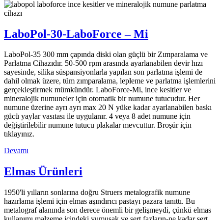
LaboPol-30-LaboForce – Mi
LaboPol-35 300 mm çapında diski olan güçlü bir Zımparalama ve
Parlatma Cihazıdır. 50-500 rpm arasında ayarlanabilen devir hızı
sayesinde, silika süspansiyonlarla yapılan son parlatma işlemi de
dahil olmak üzere, tüm zımparalama, lepleme ve parlatma işlemlerini
gerçekleştirmek mümkündür. LaboForce-Mi, ince kesitler ve
mineralojik numuneler için otomatik bir numune tutucudur. Her
numune üzerine ayrı ayrı max 20 N yüke kadar ayarlanabilen baskı
gücü yaylar vasıtası ile uygulanır. 4 veya 8 adet numune için
değiştirilebilir numune tutucu plakalar mevcuttur. Broşür için
tıklayınız.
Devamı
Elmas Ürünleri
1950'li yılların sonlarına doğru Struers metalografik numune
hazırlama işlemi için elmas aşındırıcı pastayı pazara tanıttı. Bu
metalograf alanında son derece önemli bir gelişmeydi, çünkü elmas
kullanımı malzeme içindeki yumuşak ve sert fazların-ne kadar sert