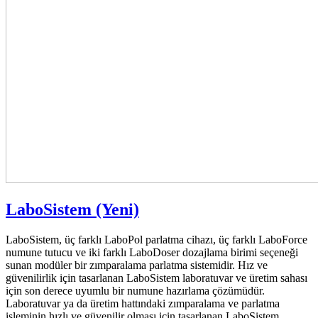
LaboSistem (Yeni)
LaboSistem, üç farklı LaboPol parlatma cihazı, üç farklı LaboForce
numune tutucu ve iki farklı LaboDoser dozajlama birimi seçeneği
sunan modüler bir zımparalama parlatma sistemidir. Hız ve
güvenilirlik için tasarlanan LaboSistem laboratuvar ve üretim sahası
için son derece uyumlu bir numune hazırlama çözümüdür.
Laboratuvar ya da üretim hattındaki zımparalama ve parlatma
işleminin hızlı ve güvenilir olması için tasarlanan LaboSistem