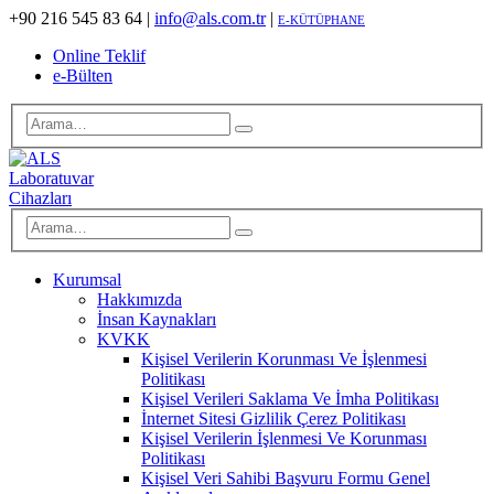
+90 216 545 83 64
|
info@als.com.tr
|
E-KÜTÜPHANE
Online Teklif
e-Bülten
Kurumsal
Hakkımızda
İnsan Kaynakları
KVKK
Kişisel Verilerin Korunması Ve İşlenmesi
Politikası
Kişisel Verileri Saklama Ve İmha Politikası
İnternet Sitesi Gizlilik Çerez Politikası
Kişisel Verilerin İşlenmesi Ve Korunması
Politikası
Kişisel Veri Sahibi Başvuru Formu Genel