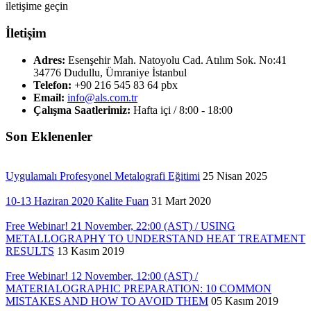
iletişime geçin
İletişim
Adres:
Esenşehir Mah. Natoyolu Cad. Atılım Sok. No:41
34776 Dudullu, Ümraniye İstanbul
Telefon:
+90 216 545 83 64 pbx
Email:
info@als.com.tr
Çalışma Saatlerimiz:
Hafta içi / 8:00 - 18:00
Son Eklenenler
Uygulamalı Profesyonel Metalografi Eğitimi
25 Nisan 2025
10-13 Haziran 2020 Kalite Fuarı
31 Mart 2020
Free Webinar! 21 November, 22:00 (AST) / USING
METALLOGRAPHY TO UNDERSTAND HEAT TREATMENT
RESULTS
13 Kasım 2019
Free Webinar! 12 November, 12:00 (AST) /
MATERIALOGRAPHIC PREPARATION: 10 COMMON
MISTAKES AND HOW TO AVOID THEM
05 Kasım 2019