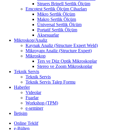
Struers Brinell Sertlik Ölçüm
Emcotest Sertlik Ölçüm Cihazları
Mikro Sertlik Ölçüm
Makro Sertlik Ölçüm
Üniversal Sertlik Ölçüm
Portatif Sertlik Ölçüm
Aksesuarlar
Mikroskop/Analiz
Kaynak Analiz (Structure Expert Weld)
Mikroyapı Analiz (Structure Expert)
Mikroskop
Ters ve Düz Optik Mikroskoplar
Stereo ve Zoom Mikroskoplar
Teknik Servis
Teknik Servis
Teknik Servis Talep Formu
Haberler
Videolar
Fuarlar
Workshop (TPM)
e-seminer
İletişim
Online Teklif
e-Bülten