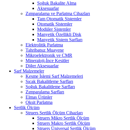
Soğuk Bakalite Alma
Aksesuarlar
Zımparalama ve Parlatma Cihazları
Tam Otomatik Sistemler
Otomatik Sistemler
Modüler Sistemler
Manyetik Özellikli Disk
Manyetik Sistem Sarfları
Elektrolitik Parlatma
Tahribatsız Muayene
Mikroelektronik ve CMR
Mineraloji-İnce Kesitler
Diğer Aksesuarlar
Sarf Malzemeler
Kesme İşlemi Sarf Malzemeleri
Sıcak Bakalitleme Sarfları
Soğuk Bakalitleme Sarfları
Zımparalama Sarfları
Elmas Ürünler
Oksit Parlatma
Sertlik Ölçüm
Struers Sertlik Ölçüm Cihazları
Struers Mikro Sertlik Ölçüm
Struers Makro Sertlik Ölçüm
Struers Üniversal Sertlik Ölçüm