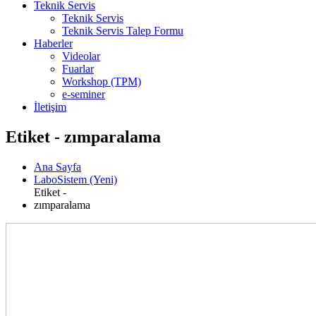
Teknik Servis
Teknik Servis
Teknik Servis Talep Formu
Haberler
Videolar
Fuarlar
Workshop (TPM)
e-seminer
İletişim
Etiket - zımparalama
Ana Sayfa
LaboSistem (Yeni)
Etiket -
zımparalama