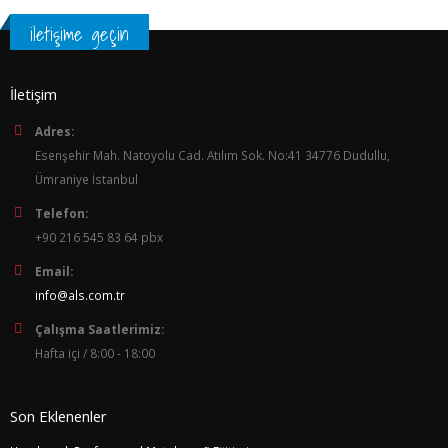
iletişime geçin
İletişim
Adres:
Esenşehir Mah. Natoyolu Cad. Atılım Sok. No:41 34776 Dudullu,
Ümraniye İstanbul
Telefon:
+90 216 545 83 64 pbx
Email:
info@als.com.tr
Çalışma Saatlerimiz:
Hafta içi / 8:00 - 18:00
Son Eklenenler