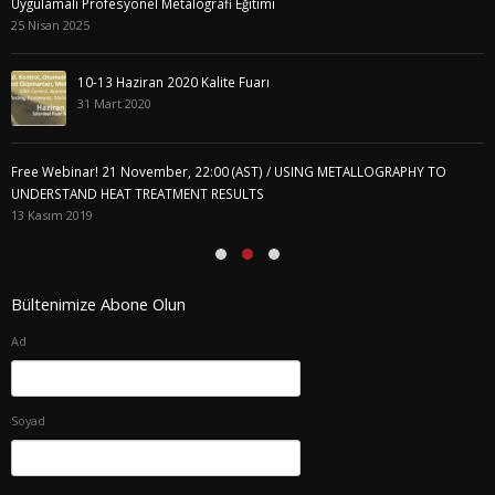
esyonel Metalografi Eğitimi
Free Webinar! 
PREPARATION:
05 Kasım 2019
 Haziran 2020 Kalite Fuarı
rt 2020
Materialographi
10 Ekim 2019
21 November, 22:00 (AST) / USING METALLOGRAPHY TO
Metallographic 
EAT TREATMENT RESULTS
10 Ekim 2019
Bültenimize Abone Olun
Ad
Soyad