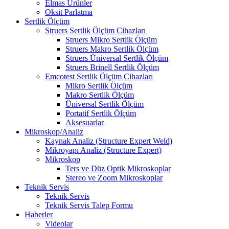
Elmas Ürünler
Oksit Parlatma
Sertlik Ölçüm
Struers Sertlik Ölçüm Cihazları
Struers Mikro Sertlik Ölçüm
Struers Makro Sertlik Ölçüm
Struers Üniversal Sertlik Ölçüm
Struers Brinell Sertlik Ölçüm
Emcotest Sertlik Ölçüm Cihazları
Mikro Sertlik Ölçüm
Makro Sertlik Ölçüm
Üniversal Sertlik Ölçüm
Portatif Sertlik Ölçüm
Aksesuarlar
Mikroskop/Analiz
Kaynak Analiz (Structure Expert Weld)
Mikroyapı Analiz (Structure Expert)
Mikroskop
Ters ve Düz Optik Mikroskoplar
Stereo ve Zoom Mikroskoplar
Teknik Servis
Teknik Servis
Teknik Servis Talep Formu
Haberler
Videolar