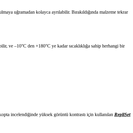
zulmaya uğramadan kolayca ayrılabilir. Bırakıldığında malzeme tekrar
bilir, ve –10°C den +180°C ye kadar sıcaklıklığa sahip herhangi bir
skopta incelendiğinde yüksek görüntü kontrastı için kullanılan
RepliSet