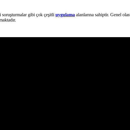
i soruşturmalar gibi çok çeşitli
uygulama
alanlarına sahiptir. Genel olar
maktadır.