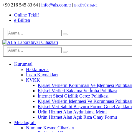
+90 216 545 83 64
|
info@als.com.tr
|
E-KÜTÜPHANE
Online Teklif
e-Bülten
Kurumsal
Hakkımızda
İnsan Kaynakları
KVKK
Kişisel Verilerin Korunması Ve İşlenmesi Politikas
Kişisel Verileri Saklama Ve İmha Politikası
İnternet Sitesi Gizlilik Çerez Politikası
Kişisel Verilerin İşlenmesi Ve Korunması Politikas
Kişisel Veri Sahibi Başvuru Formu Genel Açıklam
Ürün Hizmet Alan Aydınlatma Metni
Ürün Hizmet Alan Açık Rıza Onay Formu
Metalografi
Numune Kesme Cihazları