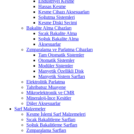
Endüstriyel Kesme
Hassas Kesme
Kesme Cihazı Aksesuarları
Soğutma Sistemleri
Kesme Diski Seçimi
Bakalite Alma Cihazları
Sıcak Bakalite Alma
Soğuk Bakalite Alma
Aksesuarlar
Zımparalama ve Parlatma Cihazları
Tam Otomatik Sistemler
Otomatik Sistemler
Modüler Sistemler
Manyetik Özellikli Disk
Manyetik Sistem Sarfları
Elektrolitik Parlatma
Tahribatsız Muayene
Mikroelektronik ve CMR
Mineraloji-İnce Kesitler
Diğer Aksesuarlar
Sarf Malzemeler
Kesme İşlemi Sarf Malzemeleri
Sıcak Bakalitleme Sarfları
Soğuk Bakalitleme Sarfları
Zımparalama Sarfları