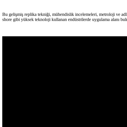
Bu gelişmiş replika tekniği, mühendislik incelemeleri, metroloji ve adl
shore gibi yüksek teknoloji kullanan endüstrilerde uygulama alanı bul