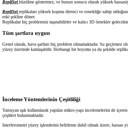
RepliSet
büzülme göstermez, ve bunun sonucu olarak yüksek hassasiyet
RepliSet
replikaları yüksek kopma direnci ve esnekliğe sahip olduğun
eski şekline döner.
Replikalar hiç problemsiz taşınabilirler ve kalıcı 3D örnekler gelecekt
Tüm şartlara uygun
Genel olarak, hava şartları hiç problem olmamaktadır. Su geçirmez o
yüzey üzerinde katılaşabilir. Herhangi bir boyutta ya da şekilde replik
İnceleme Yöntemlerinin Çeşitliliği
Yansıyan ışık kullanılarak yapılan mikro-yapı incelemelerini de içeren
çeşitleri bulunmaktadır.
Interferometri yüzey işlemlerini belirleme dahil olmak üzere, hassas yü