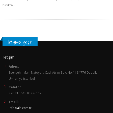
birlikte.)
iletişime geçin
İletişim
Adres:
Esenşehir Mah. Natoyolu Cad. Atılım Sok. No:41 34776 Dudullu,
Ümraniye İstanbul
Telefon:
+90 216 545 83 64 pbx
Email:
info@als.com.tr