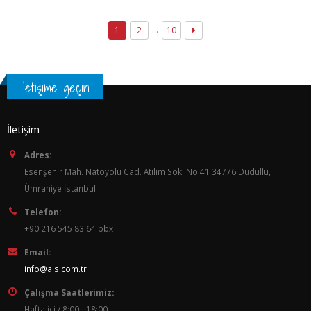
…
1
2
10
iletişime geçin
İletişim
Adres:
Esenşehir Mah. Natoyolu Cad. Atılım Sok. No:41 34776 Dudullu,
Ümraniye İstanbul
Telefon:
+90 216 545 83 64 pbx
Email:
info@als.com.tr
Çalışma Saatlerimiz:
Hafta içi / 8:00 - 18:00