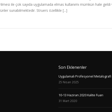
irilmesi ile çok sayıda uygulamada elmas kullanımı mümkün hale geld
er sunabilmektedir. Struers özellikle [...]
Son Eklenenler
Uygulamalı Profesyonel Metalografi 
25 Nisan 2025
10-13 Haziran 2020 Kalite Fuarı
31 Mart 2020