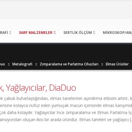
RAFI
SARF MALZEMELER
SERTLIK ÖLÇÜM
MIKROSKOP/AN
Duo
Metalografi
Zımparalama ve Parlatma Cihazları
Elmas Ürünler
, Yağlayıcılar, DiaDuo
çok çabuk buharlaştığından, elmas tanelerinin aşındırma etkisini artır
çerisine kolayca nüfuz eden yumuşak macun içerisinde elmas karışımıdır
k daha kolaydır. Yağlayıcılar İnce zımparalama ve Elmas Parlatma İşlem
siyondan oluşan ikisi bir arada üründür. Elmas taneleri ve yağlayıcı [..