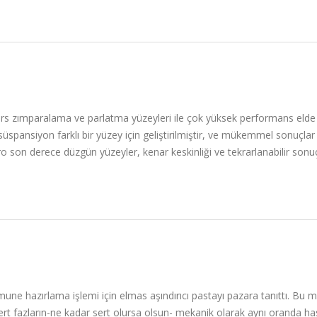
rs zımparalama ve parlatma yüzeyleri ile çok yüksek performans elde etm
süspansiyon farklı bir yüzey için geliştirilmiştir, ve mükemmel sonuçl
 son derece düzgün yüzeyler, kenar keskinliği ve tekrarlanabilir sonuç
umune hazırlama işlemi için elmas aşındırıcı pastayı pazara tanıttı. Bu
t fazların-ne kadar sert olursa olsun- mekanik olarak aynı oranda has