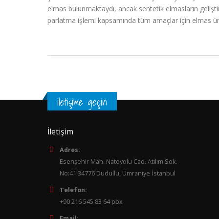
elmas bulunmaktaydı, ancak sentetik elmasların gelişt
parlatma işlemi kapsamında tüm amaçlar için elmas ürünl
iletişime geçin
İletişim
Adres:
Esenşehir Mah. Natoyolu Cad. Atılım Sok.
No:41 34776 Dudullu, Ümraniye İstanbul
Telefon:
+90 216 545 83 64 pbx
Email: