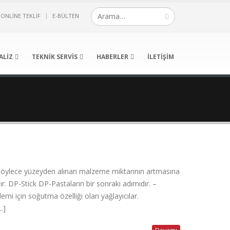
ONLINE TEKLIF
E-BÜLTEN
ALIZ
TEKNIK SERVIS
HABERLER
İLETIŞIM
ır, böylece yüzeyden alınan malzeme miktarının artmasına
. DP-Stick DP-Pastaların bir sonraki adımıdır. –
i için soğutma özelliği olan yağlayıcılar.
.]