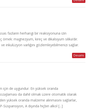
Devamı
ssas fazların herhangi bir reaksiyonuna izin
aç örnek: magnezyum, kireç ve dikalsiyum silika’dır.
e inkulüzyon varlığını gözlemleyebilmenizi sağlar.
Devamı
ım için de uygundur. En yüksek oranda
 dozajlaması da dahil olmak üzere otomatik olarak
zeyden yüksek oranda malzeme alınmasını sağlarlar,
Süspansiyon, A dışında hiçbiri alkol [...]