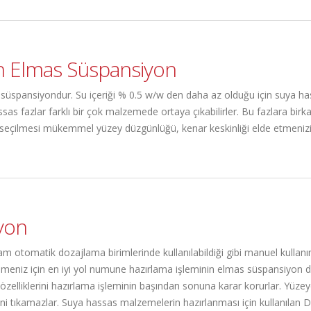
n Elmas Süspansiyon
ir süspansiyondur. Su içeriği % 0.5 w/w den daha az olduğu için suya ha
sas fazlar farklı bir çok malzemede ortaya çıkabilirler. Bu fazlara birk
eçilmesi mükemmel yüzey düzgünlüğü, kenar keskinliği elde etmenizi v
yon
m otomatik dozajlama birimlerinde kullanılabildiği gibi manuel kullan
bilmeniz için en iyi yol numune hazırlama işleminin elmas süspansiyon
e özelliklerini hazırlama işleminin başından sonuna karar korurlar. Yü
i tıkamazlar. Suya hassas malzemelerin hazırlanması için kullanılan DP-