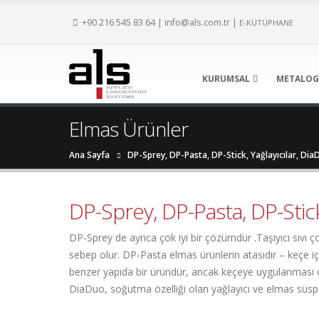
+90 216 545 83 64
|
info@als.com.tr
|
E-KÜTÜPHANE
KURUMSAL
METALOG
Elmas Ürünler
Ana Sayfa
DP-Sprey, DP-Pasta, DP-Stick, Yağlayıcılar, Dia
DP-Sprey, DP-Pasta, DP-Stick
DP-Sprey de ayrıca çok iyi bir çözümdür .Taşıyıcı sıvı 
sebep olur. DP-Pasta elmas ürünlerin atasıdır – keçe i
benzer yapıda bir üründür, ancak keçeye uygulanması ço
DiaDuo, soğutma özelliği olan yağlayıcı ve elmas süspan