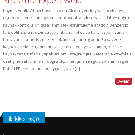
Structure Expert Weld
Kaynak Analiz Cihazı-hassas ve düşük maliyetli kaynak incelemesi,
ölçümü ve kontrolünü garantiler. Kaynak analiz cihazı, etkili ve doğru
kaynak kontrolü için tasarlanmış tek görüntüleme aracıdır. Benzersiz
ters optik sistem, otomatik aydınlatma, fokus ve kalibrasyon, zaman
harcayan manuel işlemleri ve ölçüm hatalarını giderir. Bu sayede
kaynak inceleme işlemlerini geliştirebilir ve ayrıca zaman, para ve
kaynak tasarrufu da yapabilirsiniz. Entegre dijital kamera ve oto-fokus
özelliğine sahip lensler, doğru ölçümler için en iyi görüş alanını sağlar.
Dahili LED ışıklandırma en uygun ışık ve [...]
Devamı
iletişime geçin