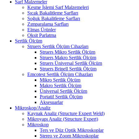
Sarf Malzemeler
Kesme İşlemi Sarf Malzemeleri
Sıcak Bakalitleme Sarfları
Soğuk Bakalitleme Sarfları
Zımparalama Sarfları
Elmas Ürünler
Oksit Parlatma
Sertlik Ölçüm
Struers Sertlik Ölçüm Cihazları
Struers Mikro Sertlik Ölçüm
Struers Makro Sertlik Ölçüm
Struers Üniversal Sertlik Ölçüm
Struers Brinell Sertlik Ölçüm
Emcotest Sertlik Ölçüm Cihazları
Mikro Sertlik Ölçüm
Makro Sertlik Ölçüm
Üniversal Sertlik Ölçüm
Portatif Sertlik Ölçüm
Aksesuarlar
Mikroskop/Analiz
Kaynak Analiz (Structure Expert Weld)
Mikroyapı Analiz (Structure Expert)
Mikroskop
Ters ve Düz Optik Mikroskoplar
Stereo ve Zoom Mikroskoplar