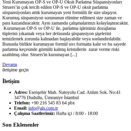
Yeni Kurumayan OP-S ve OP-U Oksit Parlatma Süspansiyonları
Struers’in çok tercih edilen OP-S ve OP-U oksit parlatma
süspansiyonları artık kurumayan yeni formülü ile size ulaşıyor.
Kurumuş süspansiyon sorununun elimine edilmesi size zaman ve
para kazandıracaktır. Aynı zamanda çalışmalarınızı kolaylaştıracaktır.
Kurumayan OP-S ve OP-U ile, parlatma işleminiz dozajlama
tüplerini yıkamak veya her defasında şüspansiyon şişelerini
temizlemek zorunda kalmadan başlayabilir veya sonlandırılabilir.
Bununla birlikte kurumayan formül sıvı formatta kalır ve bu sayede
parlatma keçesinde gömülü kalmış kristallerin zarar verme riski
azaltılmış olur. Struers'in kurumayan [...]
Devamı
iletişime geçin
İletişim
Adres:
Esenşehir Mah. Natoyolu Cad. Atılım Sok. No:41
34776 Dudullu, Ümraniye İstanbul
Telefon:
+90 216 545 83 64 pbx
Email:
info@als.com.tr
Çalışma Saatlerimiz:
Hafta içi / 8:00 - 18:00
Son Eklenenler