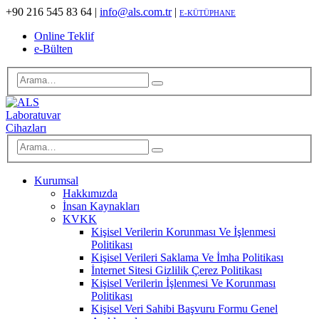
+90 216 545 83 64
|
info@als.com.tr
|
E-KÜTÜPHANE
Online Teklif
e-Bülten
Kurumsal
Hakkımızda
İnsan Kaynakları
KVKK
Kişisel Verilerin Korunması Ve İşlenmesi
Politikası
Kişisel Verileri Saklama Ve İmha Politikası
İnternet Sitesi Gizlilik Çerez Politikası
Kişisel Verilerin İşlenmesi Ve Korunması
Politikası
Kişisel Veri Sahibi Başvuru Formu Genel