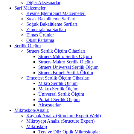
Diğer Aksesuarlar
Sarf Malzemeler
Kesme İşlemi Sarf Malzemeleri
Sıcak Bakalitleme Sarfları
Soğuk Bakalitleme Sarfları
Zımparalama Sarfları
Elmas Ürünler
Oksit Parlatma
Sertlik Ölçüm
Struers Sertlik Ölçüm Cihazları
Struers Mikro Sertlik Ölçüm
Struers Makro Sertlik Ölçüm
Struers Üniversal Sertlik Ölçüm
Struers Brinell Sertlik Ölçüm
Emcotest Sertlik Ölçüm Cihazları
Mikro Sertlik Ölçüm
Makro Sertlik Ölçüm
Üniversal Sertlik Ölçüm
Portatif Sertlik Ölçüm
Aksesuarlar
Mikroskop/Analiz
Kaynak Analiz (Structure Expert Weld)
Mikroyapı Analiz (Structure Expert)
Mikroskop
Ters ve Düz Optik Mikroskoplar