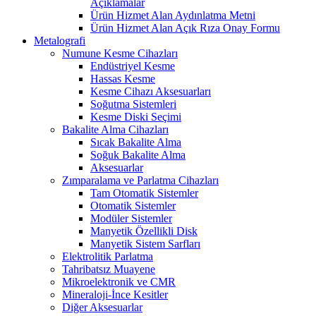
Açıklamalar
Ürün Hizmet Alan Aydınlatma Metni
Ürün Hizmet Alan Açık Rıza Onay Formu
Metalografi
Numune Kesme Cihazları
Endüstriyel Kesme
Hassas Kesme
Kesme Cihazı Aksesuarları
Soğutma Sistemleri
Kesme Diski Seçimi
Bakalite Alma Cihazları
Sıcak Bakalite Alma
Soğuk Bakalite Alma
Aksesuarlar
Zımparalama ve Parlatma Cihazları
Tam Otomatik Sistemler
Otomatik Sistemler
Modüler Sistemler
Manyetik Özellikli Disk
Manyetik Sistem Sarfları
Elektrolitik Parlatma
Tahribatsız Muayene
Mikroelektronik ve CMR
Mineraloji-İnce Kesitler
Diğer Aksesuarlar