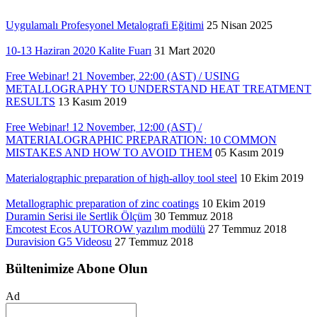
Uygulamalı Profesyonel Metalografi Eğitimi
25 Nisan 2025
10-13 Haziran 2020 Kalite Fuarı
31 Mart 2020
Free Webinar! 21 November, 22:00 (AST) / USING
METALLOGRAPHY TO UNDERSTAND HEAT TREATMENT
RESULTS
13 Kasım 2019
Free Webinar! 12 November, 12:00 (AST) /
MATERIALOGRAPHIC PREPARATION: 10 COMMON
MISTAKES AND HOW TO AVOID THEM
05 Kasım 2019
Materialographic preparation of high-alloy tool steel
10 Ekim 2019
Metallographic preparation of zinc coatings
10 Ekim 2019
Duramin Serisi ile Sertlik Ölçüm
30 Temmuz 2018
Emcotest Ecos AUTOROW yazılım modülü
27 Temmuz 2018
Duravision G5 Videosu
27 Temmuz 2018
Bültenimize Abone Olun
Ad