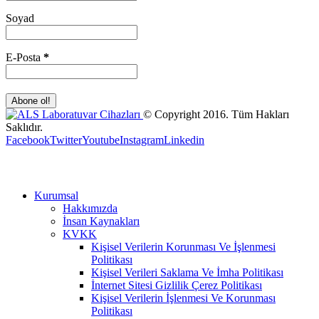
Soyad
E-Posta
*
© Copyright 2016. Tüm Hakları
Saklıdır.
Facebook
Twitter
Youtube
Instagram
Linkedin
Kurumsal
Hakkımızda
İnsan Kaynakları
KVKK
Kişisel Verilerin Korunması Ve İşlenmesi
Politikası
Kişisel Verileri Saklama Ve İmha Politikası
İnternet Sitesi Gizlilik Çerez Politikası
Kişisel Verilerin İşlenmesi Ve Korunması
Politikası