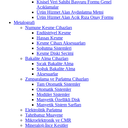
Kişisel Veri Sahibi Başvuru Formu Genel
Açıklamalar
Ürün Hizmet Alan Aydınlatma Metni
Ürün Hizmet Alan Açık Rıza Onay Formu
Metalografi
Numune Kesme Cihazları
Endüstriyel Kesme
Hassas Kesme
Kesme Cihazı Aksesuarları
Soğutma Sistemleri
Kesme Diski Seçimi
Bakalite Alma Cihazları
Sıcak Bakalite Alma
Soğuk Bakalite Alma
Aksesuarlar
Zımparalama ve Parlatma Cihazları
Tam Otomatik Sistemler
Otomatik Sistemler
Modüler Sistemler
Manyetik Özellikli Disk
Manyetik Sistem Sarfları
Elektrolitik Parlatma
Tahribatsız Muayene
Mikroelektronik ve CMR
Mineraloji-İnce Kesitler